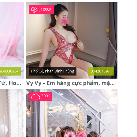
1000K
964330967
Phố Cổ, Phan Đình Phùng
0342678971
Thanh Thủy gái gọi Đại Từ, Hoàng Mai mới xác thực, xinh xuất sắc
Vy Vy - Em hàng cực phẩm, mặt đẹp, vú to, bím khít rịt
300K