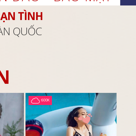
BẠN TÌNH
OÀN QUỐC
N
600K