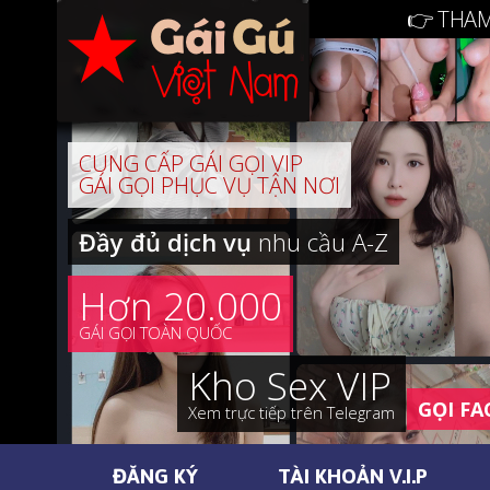
👉 THAM
CUNG CẤP GÁI GỌI VIP
GÁI GỌI PHỤC VỤ TẬN NƠI
Đầy đủ dịch vụ
nhu cầu A-Z
Hơn 20.000
GÁI GỌI TOÀN QUỐC
Kho Sex VIP
GỌI FA
Xem trực tiếp trên Telegram
ĐĂNG KÝ
TÀI KHOẢN V.I.P