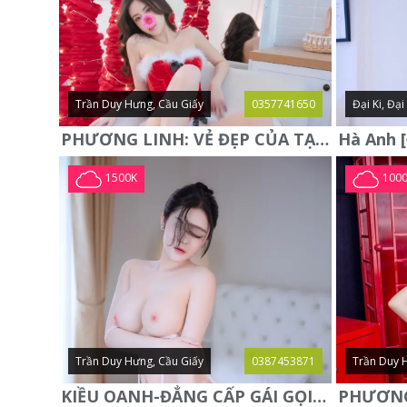
Trần Duy Hưng, Cầu Giấy
0357741650
Đại Ki, Đạ
PHƯƠNG LINH: VẺ ĐẸP CỦA TẠO HÓA, XINH ĐẸP, SEXY, QUYỄN RŨ
1500K
100
Trần Duy Hưng, Cầu Giấy
0387453871
Trần Duy 
KIỀU OANH-ĐẲNG CẤP GÁI GỌI XINH SANG-NGOAN NGOÃN