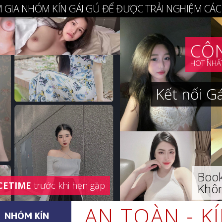
 GIA NHÓM KÍN GÁI GÚ ĐỂ ĐƯỢC TRẢI NGHIỆM CÁC
CỘN
HOT NHẤT
Kết nối G
Book
CETIME
trước khi hẹn gặp
Khôn
AN TOÀN - K
NHÓM KÍN