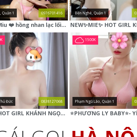
, Quận 1
0976701416
Bến Nghé, Quận 1
0
❤️ Linh Miu ❤️ hồng nhan lạc lối , vẻ đẹp không thể chối từ .
0K
1500K
Thủ Đức
0838127068
Phạm Ngũ Lão, Quận 1
0
✅ NEW HOT GIRL KHÁNH NGỌC ✅ BODY CỰC NGON NÓNG