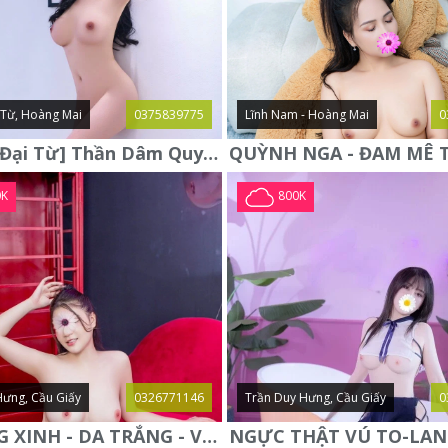
i Từ, Hoàng Mai
0375839775
Lĩnh Nam - Hoàng Mai
0
Hà Anh [Đại Từ] Thần Dâm Quyến Rũ Gợi Cảm - Ngực To Body Mượt
0K
800K
Hưng, Cầu Giấy
0326771146
Trần Duy Hưng, Cầu Giấy
0
PHƯƠNG XINH - DA TRẮNG - VÚ TO - DÁNG ĐẸP - NGON