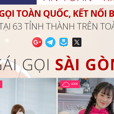
 GỌI TOÀN QUỐC, KẾT NỐI 
TẠI 63 TỈNH THÀNH TRÊN T
GÁI GỌI
SÀI GÒ
K
400K