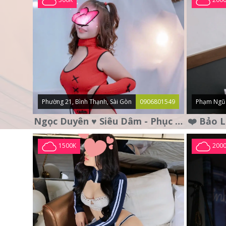
Phường 21, Bình Thạnh, Sài Gòn
0906801549
Phạm Ngũ 
Ngọc Duyên ♥️ Siêu Dâm - Phục Vụ Tận Tình - Chu Đáo
1500K
200