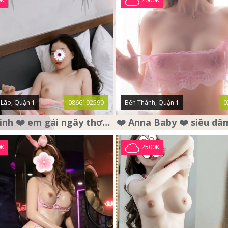
Lão, Quận 1
0866192590
Bến Thành, Quận 1
0
❤️ Bảo Linh ❤️ em gái ngây thơ , mặt nai tơ , chân dài dáng đẹp .
0K
2500K