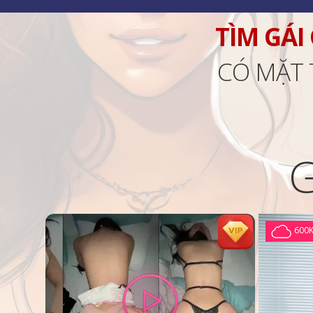
TÌM GÁI
CÓ MẶT 
600