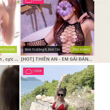
387653605
Bình Trị Đông B, Bình Tân
0901456662
❤️ Anna Baby ❤️ siêu dâm , cực dâm và sở hữu cặp vú đẹp nhức
[HOT] THIÊN AN - EM GÁI ĐÁNG YÊU, DỄ THƯƠNG,RẤT DÂM
1000K