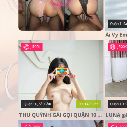
Quận 1, Sà
500K
500K
Quận 10, Sài Gòn
0931493255
Quận 10, 
THU QUỲNH GÁI GỌI QUẬN 10 – MẶT XINH DA TRẮNG – SANG
300K
200