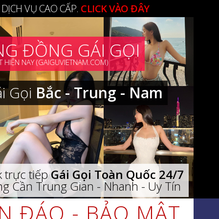
 DỊCH VỤ CAO CẤP.
CLICK VÀO ĐÂY
G ĐỒNG GÁI GỌI
 HIỆN NAY (GAIGUVIETNAM.COM)
ái Gọi
Bắc - Trung - Nam
 trực tiếp
Gái Gọi Toàn Quốc 24/7
g Cần Trung Gian - Nhanh - Uy Tín
ÍN ĐÁO - BẢO MẬT