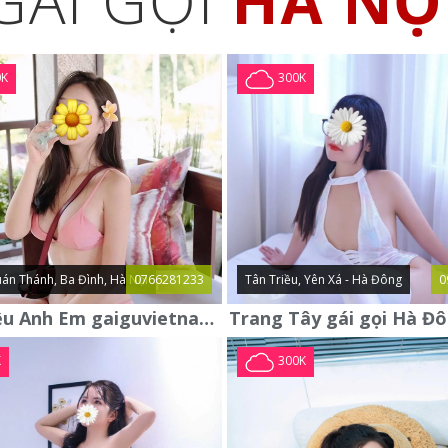
GÁI GỌI
HÀ NỘ
0K
300K
án Thánh, Ba Đình, Hà Nội
0766281233
Tân Triều, Yên Xá - Hà Đông
0
Giới Thiệu Anh Em gaiguvietnam.com Em Gái Gọi Cao Cấp Mới
K
300K