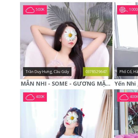
1000
500K
Trần Duy Hưng, Cầu Giấy
0378529647
Phố Cổ, Hà
MẪN NHI - SOME - GƯƠNG MẶT XINH XẮN -CỰC CHIỀU KHÁCH
400K
400