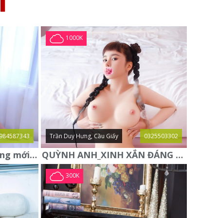
I
1000K
984587343
Trần Duy Hưng, Cầu Giấy
0325503302
Trang Tây gái gọi Hà Đông mới xác thực
QUỲNH ANH_XINH XẮN ĐÁNG YÊU, HÀNG ĐẸP TUYỂN CHỌN
300K