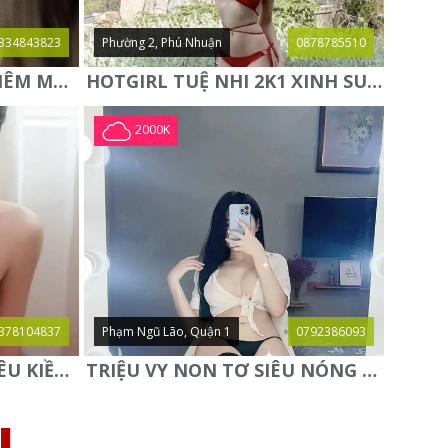
334843823
Phường 2, Phú Nhuận
0878785510
NEW✨MIE✨ HOT GIRL KIÊM MẪU ẢNH HÀNG CỰC NGON LẦN ĐẦU
HOTGIRL TUỆ NHI 2K1 XINH SUGGAR BABY TUYỆT HÀNG MỚI
2000K
378104837
Phạm Ngũ Lão, Quận 1
0792386093
⭐️PHƯƠNG LY BABY⭐️- YÊU KIỀU QUYẾN RŨ - SAY ĐẮM SI MÊ
TRIỆU VY NON TƠ SIÊU NÓNG BỎNG GỢI TÌNH NGỌT NGÀO