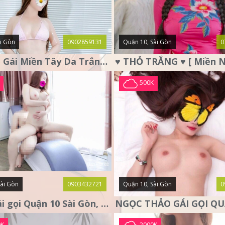
i Gòn
0902859131
Quận 10, Sài Gòn
0
Ái Vy Em Gái Miền Tây Da Trắng, Ngực To Chiều Như Người Yêu
500K
Sài Gòn
0903432721
Quận 10, Sài Gòn
0
LUNA gái gọi Quận 10 Sài Gòn, nàng thơ tình cảm
0K
2000K