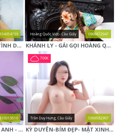
334054739
Hoàng Quốc Việt - Cầu Giấy
0968872947
QUỲNH NGA - ĐAM MÊ TÌNH DỤC - CHUYÊN KHOA KÈN SÁO - ĐIỆN
KHÁNH LY - GÁI GỌI HOÀNG QUỐC VIỆT - DÂM ĐÃNG CHIỀU
700K
339313510
Trần Duy Hưng, Cầu Giấy
0366582907
NGỰC THẬT VÚ TO-LAN ANH - BƯỚM ĐẸP TUYỆT SẮC GIAI
KỲ DUYÊN-BÍM ĐẸP- MẶT XINH- CHIỀU KHÁCH HẾT CỠ