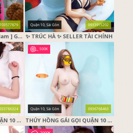
703577879
Quận 10, Sài Gòn
0933915202
♥️ THỎ TRẮNG ♥️ [ Miền Nam ] Gái Gọi Quận 10, Sài Gòn
✨ TRÚC HÀ ✨ SELLER TÀI CHÍNH
500K
933786324
Quận 10, Sài Gòn
0936768463
NGỌC THẢO GÁI GỌI QUẬN 10 SÀI GÒN, DÂM XINH CÁ TÍNH
THÚY HỒNG GÁI GỌI QUẬN 10 – SIÊU PHẨM MÔNG THẦN THÁNH
2000K