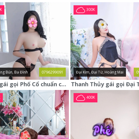
K
300K
ng Bún, Ba Đình
0796299091
Đại Kim, Đại Từ, Hoàng Mai
0
Yến Nhi gái gọi Phố Cổ chuẩn chất ngon ngoan xinh yêu lần đầu lên
K
400K