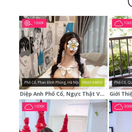
1000K
100
Phố Cổ, Phan Đình Phùng, Hà Nội
0869144856
Phố Cổ, Qu
Diệp Anh Phố Cổ, Ngực Thật Vú To Thơm Tho Quyến Rũ
1000K
300