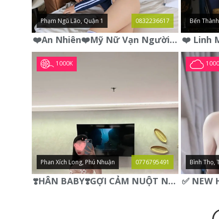
Phạm Ngũ Lão, Quận 1
0832236617
Bến Thành
❤️An Nhiên❤️Mỹ Nữ Vạn Người Mê,Da Trắng, Mặt Xynh, Đẹp Từng
1000K
100
Phan Xích Long, Phú Nhuận
0776795491
Bình Thọ, 
❣️HÂN BABY❣️GỢI CẢM NUỘT NÀ DÁNG SON XINH XINH QUYẾN RŨ