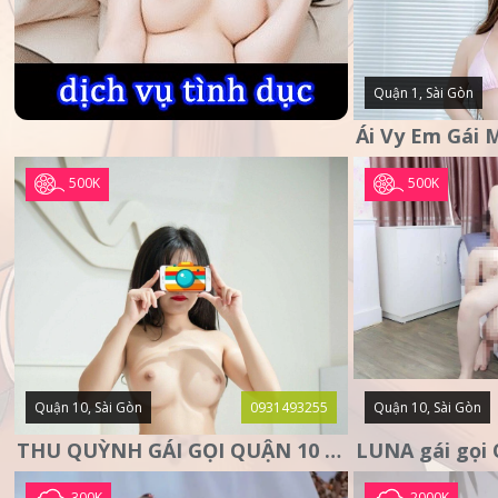
Quận 1, Sài Gòn
500K
500K
Quận 10, Sài Gòn
0931493255
Quận 10, Sài Gòn
THU QUỲNH GÁI GỌI QUẬN 10 – MẶT XINH DA TRẮNG – SANG
300K
2000K