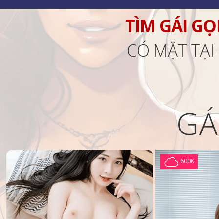
TÌM GÁI GỌ
CÓ MẶT TẠI
GÁ
600K