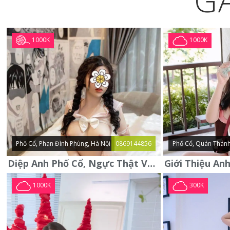
G
1000K
1000K
Phố Cổ, Phan Đình Phùng, Hà Nội
0869144856
Phố Cổ, Quán Thánh
Diệp Anh Phố Cổ, Ngực Thật Vú To Thơm Tho Quyến Rũ
1000K
300K