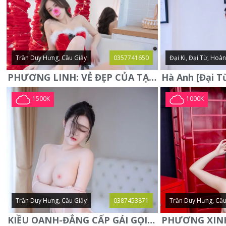
Trần Duy Hưng, Cầu Giấy
0357741650
Đại Ki, Đại Từ, Hoà
PHƯƠNG LINH: VẺ ĐẸP CỦA TẠO HÓA, XINH ĐẸP, SEXY, QUYỄN RŨ
1500K
1000K
Trần Duy Hưng, Cầu Giấy
0387453871
Trần Duy Hưng, Cầu
KIỀU OANH-ĐẲNG CẤP GÁI GỌI XINH SANG-NGOAN NGOÃN