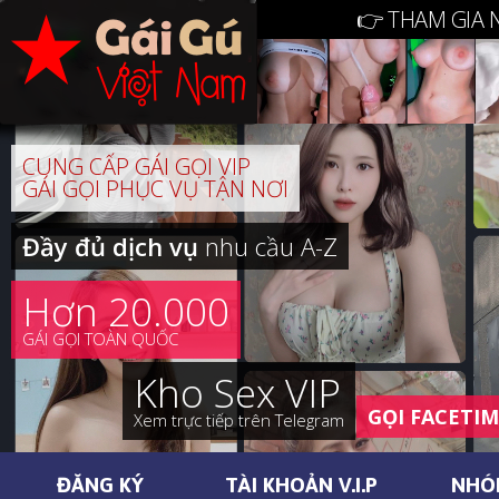
👉 THAM GIA 
CUNG CẤP GÁI GỌI VIP
GÁI GỌI PHỤC VỤ TẬN NƠI
Đầy đủ dịch vụ
nhu cầu A-Z
Hơn 20.000
GÁI GỌI TOÀN QUỐC
Kho Sex VIP
GỌI FACETI
Xem trực tiếp trên Telegram
ĐĂNG KÝ
TÀI KHOẢN V.I.P
NHÓ