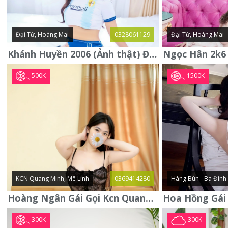
Đại Từ, Hoàng Mai
0328061129
Đại Từ, Hoàng Mai
Khánh Huyền 2006 (Ảnh thật) Đại từ - Hoàng Mai
500K
1500K
KCN Quang Minh, Mê Linh
0369414280
Hàng Bún - Ba Đình
Hoàng Ngân Gái Gọi Kcn Quang Minh - Mê Linh . Hàng Vip Lần Đầu
300K
300K