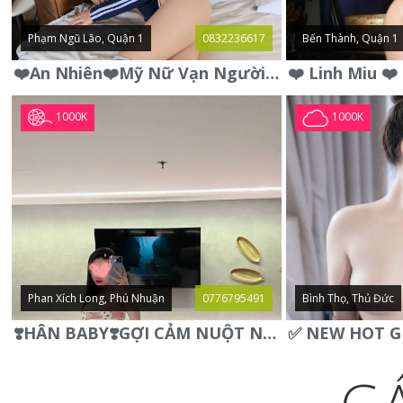
Phạm Ngũ Lão, Quận 1
0832236617
Bến Thành, Quận 1
❤️An Nhiên❤️Mỹ Nữ Vạn Người Mê,Da Trắng, Mặt Xynh, Đẹp Từng
1000K
1000K
Phan Xích Long, Phú Nhuận
0776795491
Bình Thọ, Thủ Đức
❣️HÂN BABY❣️GỢI CẢM NUỘT NÀ DÁNG SON XINH XINH QUYẾN RŨ