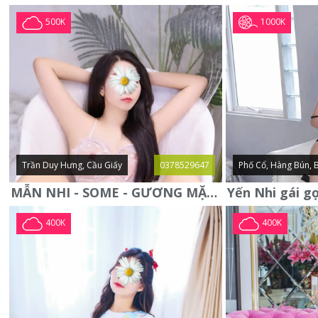
1000K
500K
Trần Duy Hưng, Cầu Giấy
0378529647
Phố Cổ, Hàng Bún, 
MẪN NHI - SOME - GƯƠNG MẶT XINH XẮN -CỰC CHIỀU KHÁCH
400K
400K