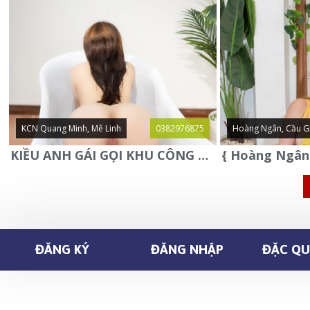
KCN Quang Minh, Mê Linh
0382976875
Hoàng Ngân, Cầu G
KIỀU ANH GÁI GỌI KHU CÔNG NGHIỆP QUANG MINH - MÊ LINH
ĐĂNG KÝ
ĐĂNG NHẬP
ĐẶC QUY