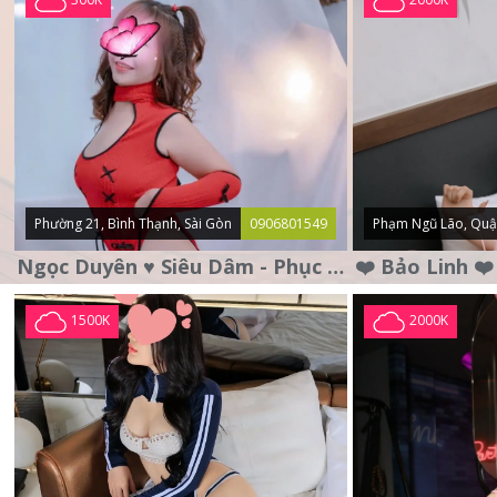
Phường 21, Bình Thạnh, Sài Gòn
0906801549
Phạm Ngũ Lão, Quậ
Ngọc Duyên ♥️ Siêu Dâm - Phục Vụ Tận Tình - Chu Đáo
1500K
2000K