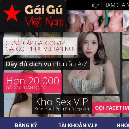
👉 THAM GIA 
CUNG CẤP GÁI GỌI VIP
GÁI GỌI PHỤC VỤ TẬN NƠI
Đầy đủ dịch vụ
nhu cầu A-Z
Hơn 20.000
GÁI GỌI TOÀN QUỐC
Kho Sex VIP
GỌI FACETI
Xem trực tiếp trên Telegram
ĐĂNG KÝ
TÀI KHOẢN V.I.P
NHÓ