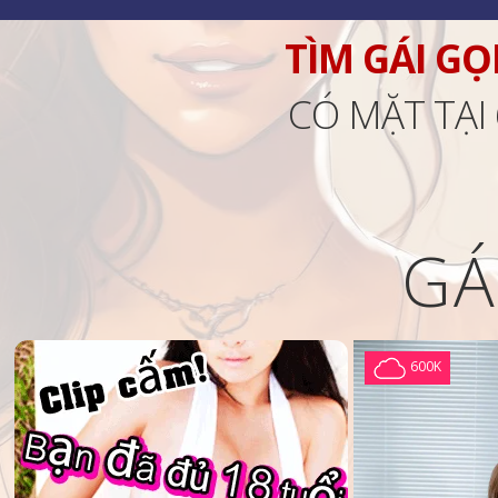
TÌM GÁI GỌ
CÓ MẶT TẠI
GÁ
600K