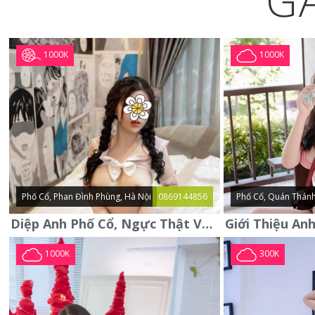
G
1000K
1000K
Phố Cổ, Phan Đình Phùng, Hà Nội
0869144856
Phố Cổ, Quán Thánh
Diệp Anh Phố Cổ, Ngực Thật Vú To Thơm Tho Quyến Rũ
1000K
300K