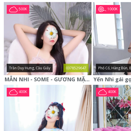
1000K
500K
Trần Duy Hưng, Cầu Giấy
0378529647
Phố Cổ, Hàng Bún, 
MẪN NHI - SOME - GƯƠNG MẶT XINH XẮN -CỰC CHIỀU KHÁCH
400K
400K