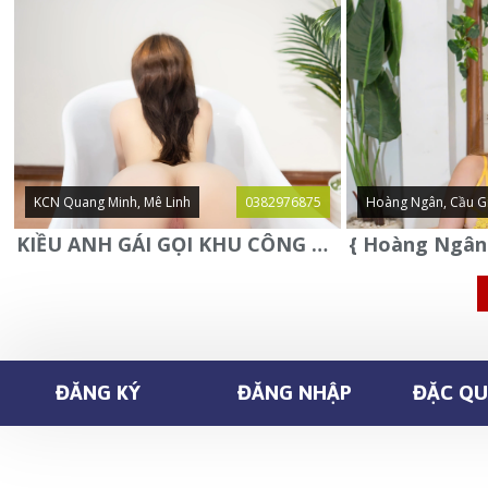
KCN Quang Minh, Mê Linh
0382976875
Hoàng Ngân, Cầu G
KIỀU ANH GÁI GỌI KHU CÔNG NGHIỆP QUANG MINH - MÊ LINH
ĐĂNG KÝ
ĐĂNG NHẬP
ĐẶC QUY