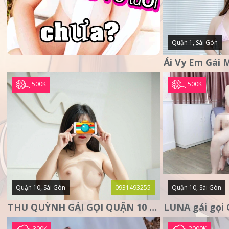
Quận 1, Sài Gòn
500K
500K
Quận 10, Sài Gòn
0931493255
Quận 10, Sài Gòn
THU QUỲNH GÁI GỌI QUẬN 10 – MẶT XINH DA TRẮNG – SANG
300K
2000K