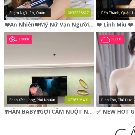
Phạm Ngũ Lão, Quận 1
0832236617
Bến Thành, Quận 1
❤️An Nhiên❤️Mỹ Nữ Vạn Người Mê,Da Trắng, Mặt Xynh, Đẹp Từng
1000K
1000K
Phan Xích Long, Phú Nhuận
0776795491
Bình Thọ, Thủ Đức
❣️HÂN BABY❣️GỢI CẢM NUỘT NÀ DÁNG SON XINH XINH QUYẾN RŨ