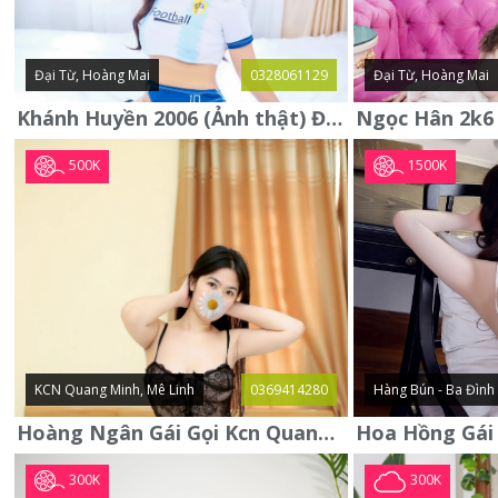
Đại Từ, Hoàng Mai
0328061129
Đại Từ, Hoàng Mai
Khánh Huyền 2006 (Ảnh thật) Đại từ - Hoàng Mai
500K
1500K
KCN Quang Minh, Mê Linh
0369414280
Hàng Bún - Ba Đình
Hoàng Ngân Gái Gọi Kcn Quang Minh - Mê Linh . Hàng Vip Lần Đầu
300K
300K