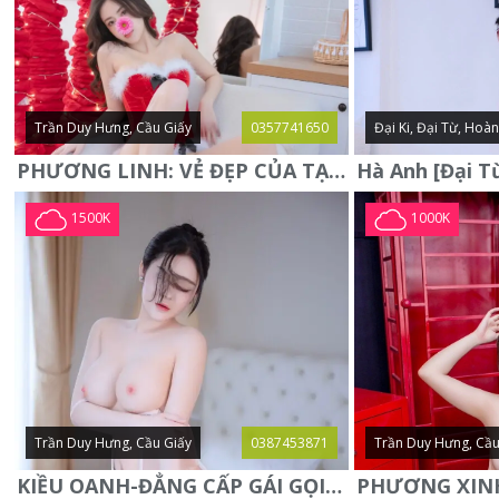
Trần Duy Hưng, Cầu Giấy
0357741650
Đại Ki, Đại Từ, Hoà
PHƯƠNG LINH: VẺ ĐẸP CỦA TẠO HÓA, XINH ĐẸP, SEXY, QUYỄN RŨ
1500K
1000K
Trần Duy Hưng, Cầu Giấy
0387453871
Trần Duy Hưng, Cầu
KIỀU OANH-ĐẲNG CẤP GÁI GỌI XINH SANG-NGOAN NGOÃN