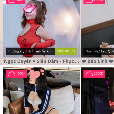
Phường 21, Bình Thạnh, Sài Gòn
0906801549
Phạm Ngũ Lão, Quậ
Ngọc Duyên ♥️ Siêu Dâm - Phục Vụ Tận Tình - Chu Đáo
1500K
2000K