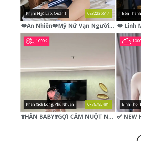
Phạm Ngũ Lão, Quận 1
0832236617
Bến Thành
❤️An Nhiên❤️Mỹ Nữ Vạn Người Mê,Da Trắng, Mặt Xynh, Đẹp Từng
1000K
100
Phan Xích Long, Phú Nhuận
0776795491
Bình Thọ, 
❣️HÂN BABY❣️GỢI CẢM NUỘT NÀ DÁNG SON XINH XINH QUYẾN RŨ