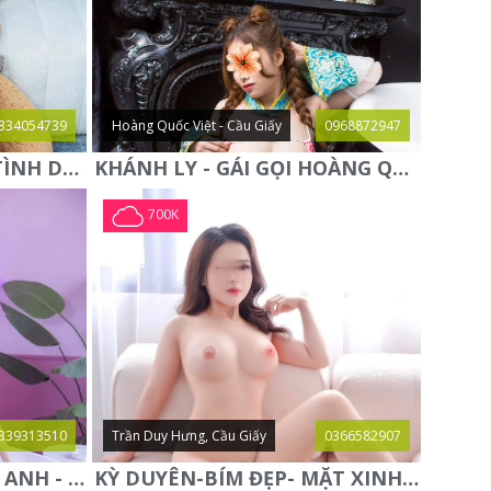
334054739
Hoàng Quốc Việt - Cầu Giấy
0968872947
QUỲNH NGA - ĐAM MÊ TÌNH DỤC - CHUYÊN KHOA KÈN SÁO - ĐIỆN
KHÁNH LY - GÁI GỌI HOÀNG QUỐC VIỆT - DÂM ĐÃNG CHIỀU
700K
339313510
Trần Duy Hưng, Cầu Giấy
0366582907
NGỰC THẬT VÚ TO-LAN ANH - BƯỚM ĐẸP TUYỆT SẮC GIAI
KỲ DUYÊN-BÍM ĐẸP- MẶT XINH- CHIỀU KHÁCH HẾT CỠ