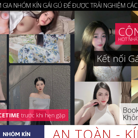
 GIA NHÓM KÍN GÁI GÚ ĐỂ ĐƯỢC TRẢI NGHIỆM CÁC
CỘN
HOT NHẤT
Kết nối G
Book
CETIME
trước khi hẹn gặp
Khôn
AN TOÀN - K
NHÓM KÍN