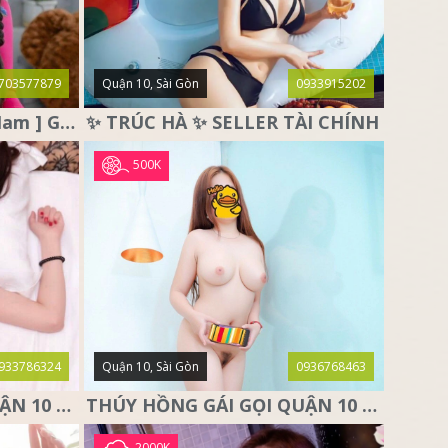
703577879
Quận 10, Sài Gòn
0933915202
♥️ THỎ TRẮNG ♥️ [ Miền Nam ] Gái Gọi Quận 10, Sài Gòn
✨ TRÚC HÀ ✨ SELLER TÀI CHÍNH
500K
933786324
Quận 10, Sài Gòn
0936768463
NGỌC THẢO GÁI GỌI QUẬN 10 SÀI GÒN, DÂM XINH CÁ TÍNH
THÚY HỒNG GÁI GỌI QUẬN 10 – SIÊU PHẨM MÔNG THẦN THÁNH
2000K