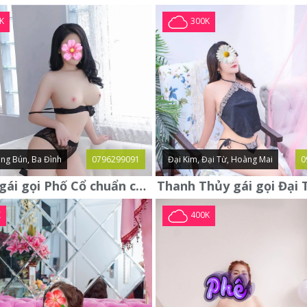
K
300K
ng Bún, Ba Đình
0796299091
Đại Kim, Đại Từ, Hoàng Mai
0
Yến Nhi gái gọi Phố Cổ chuẩn chất ngon ngoan xinh yêu lần đầu lên
K
400K