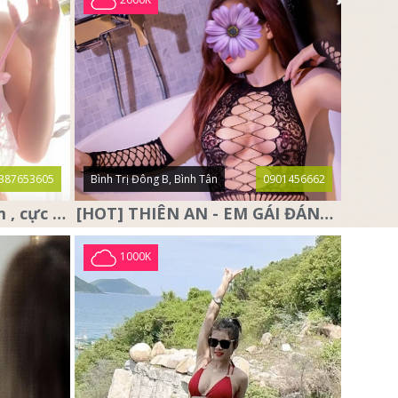
387653605
Bình Trị Đông B, Bình Tân
0901456662
❤️ Anna Baby ❤️ siêu dâm , cực dâm và sở hữu cặp vú đẹp nhức
[HOT] THIÊN AN - EM GÁI ĐÁNG YÊU, DỄ THƯƠNG,RẤT DÂM
1000K