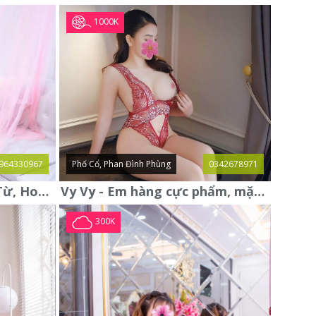
1000K
964330967
Phố Cổ, Phan Đình Phùng
0342678971
Thanh Thủy gái gọi Đại Từ, Hoàng Mai mới xác thực, xinh xuất sắc
Vy Vy - Em hàng cực phẩm, mặt đẹp, vú to, bím khít rịt
300K