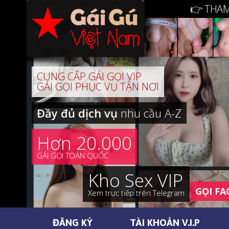
👉 THAM
CUNG CẤP GÁI GỌI VIP
GÁI GỌI PHỤC VỤ TẬN NƠI
Đầy đủ dịch vụ
nhu cầu A-Z
Hơn 20.000
GÁI GỌI TOÀN QUỐC
Kho Sex VIP
GỌI FA
Xem trực tiếp trên Telegram
ĐĂNG KÝ
TÀI KHOẢN V.I.P