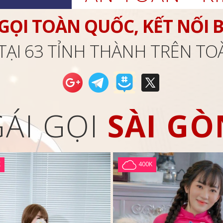
 GỌI TOÀN QUỐC, KẾT NỐI 
TẠI 63 TỈNH THÀNH TRÊN T
GÁI GỌI
SÀI GÒ
K
400K