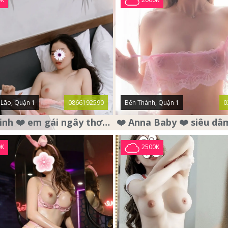
Lão, Quận 1
0866192590
Bến Thành, Quận 1
0
❤️ Bảo Linh ❤️ em gái ngây thơ , mặt nai tơ , chân dài dáng đẹp .
0K
2500K