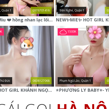
, Quận 1
0976701416
Bến Nghé, Quận 1
0
❤️ Linh Miu ❤️ hồng nhan lạc lối , vẻ đẹp không thể chối từ .
0K
1500K
Thủ Đức
0838127068
Phạm Ngũ Lão, Quận 1
0
✅ NEW HOT GIRL KHÁNH NGỌC ✅ BODY CỰC NGON NÓNG