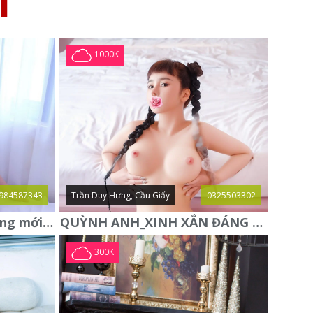
I
1000K
984587343
Trần Duy Hưng, Cầu Giấy
0325503302
Trang Tây gái gọi Hà Đông mới xác thực
QUỲNH ANH_XINH XẮN ĐÁNG YÊU, HÀNG ĐẸP TUYỂN CHỌN
300K