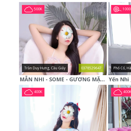
1000
500K
Trần Duy Hưng, Cầu Giấy
0378529647
Phố Cổ, Hà
MẪN NHI - SOME - GƯƠNG MẶT XINH XẮN -CỰC CHIỀU KHÁCH
400K
400