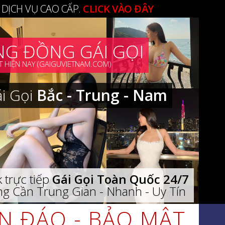
 DỊCH VỤ CAO CẤP.
CLICK VÀO ĐÂY
G ĐỒNG GÁI GỌI
 HIỆN NAY (GAIGUVIETNAM.COM)
ái Gọi
Bắc - Trung - Nam
 trực tiếp
Gái Gọi Toàn Quốc 24/7
g Cần Trung Gian - Nhanh - Uy Tín
ÍN ĐÁO - BẢO MẬT