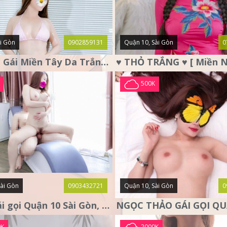
i Gòn
0902859131
Quận 10, Sài Gòn
0
Ái Vy Em Gái Miền Tây Da Trắng, Ngực To Chiều Như Người Yêu
500K
Sài Gòn
0903432721
Quận 10, Sài Gòn
0
LUNA gái gọi Quận 10 Sài Gòn, nàng thơ tình cảm
0K
2000K