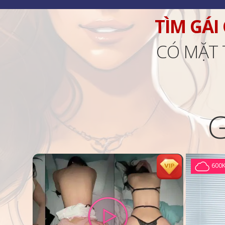
TÌM GÁI
CÓ MẶT 
600