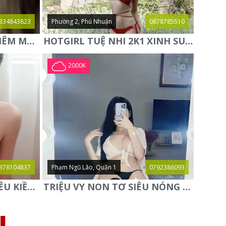
334843823
Phường 2, Phú Nhuận
0878785510
NEW✨MIE✨ HOT GIRL KIÊM MẪU ẢNH HÀNG CỰC NGON LẦN ĐẦU
HOTGIRL TUỆ NHI 2K1 XINH SUGGAR BABY TUYỆT HÀNG MỚI
2000K
378104837
Phạm Ngũ Lão, Quận 1
0792386093
⭐️PHƯƠNG LY BABY⭐️- YÊU KIỀU QUYẾN RŨ - SAY ĐẮM SI MÊ
TRIỆU VY NON TƠ SIÊU NÓNG BỎNG GỢI TÌNH NGỌT NGÀO