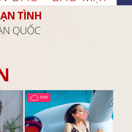
BẠN TÌNH
OÀN QUỐC
N
600K