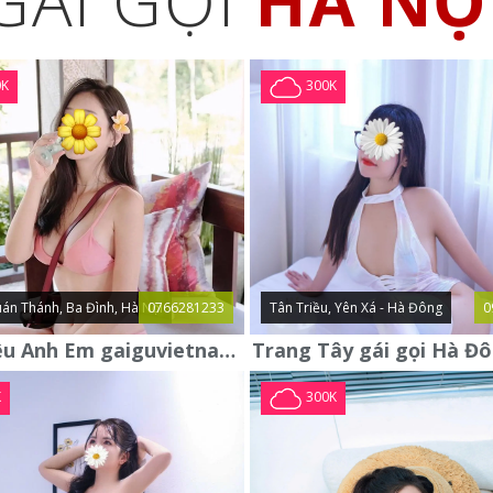
GÁI GỌI
HÀ NỘ
0K
300K
án Thánh, Ba Đình, Hà Nội
0766281233
Tân Triều, Yên Xá - Hà Đông
0
Giới Thiệu Anh Em gaiguvietnam.com Em Gái Gọi Cao Cấp Mới
K
300K