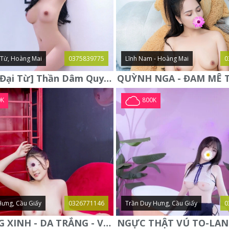
i Từ, Hoàng Mai
0375839775
Lĩnh Nam - Hoàng Mai
0
Hà Anh [Đại Từ] Thần Dâm Quyến Rũ Gợi Cảm - Ngực To Body Mượt
0K
800K
Hưng, Cầu Giấy
0326771146
Trần Duy Hưng, Cầu Giấy
0
PHƯƠNG XINH - DA TRẮNG - VÚ TO - DÁNG ĐẸP - NGON