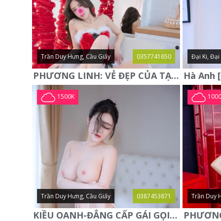
Trần Duy Hưng, Cầu Giấy
0357741650
Đại Ki, Đạ
PHƯƠNG LINH: VẺ ĐẸP CỦA TẠO HÓA, XINH ĐẸP, SEXY, QUYỄN RŨ
1500K
100
Trần Duy Hưng, Cầu Giấy
0387453871
Trần Duy 
KIỀU OANH-ĐẲNG CẤP GÁI GỌI XINH SANG-NGOAN NGOÃN