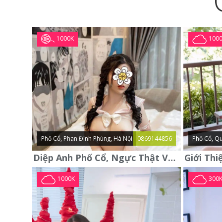
1000K
100
Phố Cổ, Phan Đình Phùng, Hà Nội
0869144856
Phố Cổ, Qu
Diệp Anh Phố Cổ, Ngực Thật Vú To Thơm Tho Quyến Rũ
1000K
300