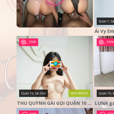
Quận 1, Sà
500K
500K
Quận 10, Sài Gòn
0931493255
Quận 10, 
THU QUỲNH GÁI GỌI QUẬN 10 – MẶT XINH DA TRẮNG – SANG
300K
200