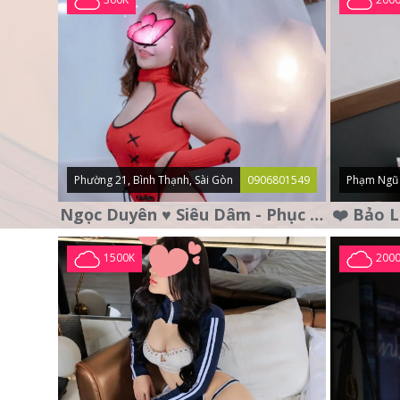
Phường 21, Bình Thạnh, Sài Gòn
0906801549
Phạm Ngũ 
Ngọc Duyên ♥️ Siêu Dâm - Phục Vụ Tận Tình - Chu Đáo
1500K
200