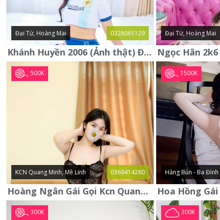
Đại Từ, Hoàng Mai
0328061129
Đại Từ, Hoàng Mai
Khánh Huyền 2006 (Ảnh thật) Đại từ - Hoàng Mai
500K
1500K
KCN Quang Minh, Mê Linh
0369414280
Hàng Bún - Ba Đình
Hoàng Ngân Gái Gọi Kcn Quang Minh - Mê Linh . Hàng Vip Lần Đầu
300K
300K