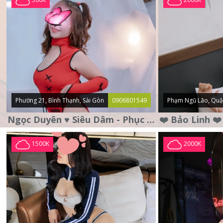
Phường 21, Bình Thạnh, Sài Gòn
0906801549
Phạm Ngũ Lão, Quậ
Ngọc Duyên ♥️ Siêu Dâm - Phục Vụ Tận Tình - Chu Đáo
1500K
2000K