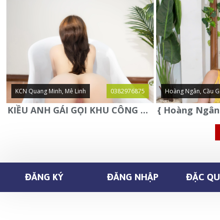
KCN Quang Minh, Mê Linh
0382976875
Hoàng Ngân, Cầu G
KIỀU ANH GÁI GỌI KHU CÔNG NGHIỆP QUANG MINH - MÊ LINH
ĐĂNG KÝ
ĐĂNG NHẬP
ĐẶC QUY