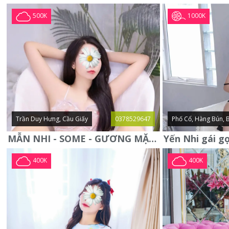
1000K
500K
Trần Duy Hưng, Cầu Giấy
0378529647
Phố Cổ, Hàng Bún, 
MẪN NHI - SOME - GƯƠNG MẶT XINH XẮN -CỰC CHIỀU KHÁCH
400K
400K