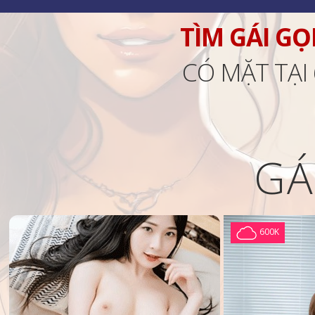
TÌM GÁI GỌ
CÓ MẶT TẠI
GÁ
600K