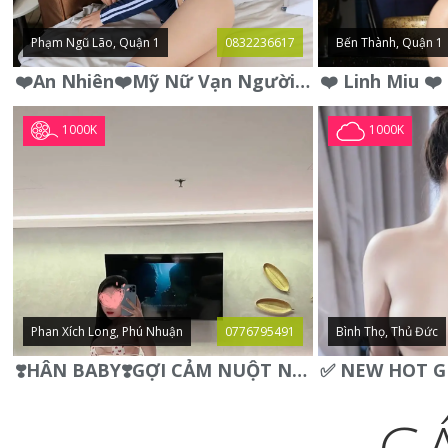
Phạm Ngũ Lão, Quận 1
0832236617
Bến Thành, Quận 1
❤️An Nhiên❤️Mỹ Nữ Vạn Người Mê,Da Trắng, Mặt Xynh, Đẹp Từng
1000K
1000K
Phan Xích Long, Phú Nhuận
0776795491
Bình Thọ, Thủ Đức
❣️HÂN BABY❣️GỢI CẢM NUỘT NÀ DÁNG SON XINH XINH QUYẾN RŨ