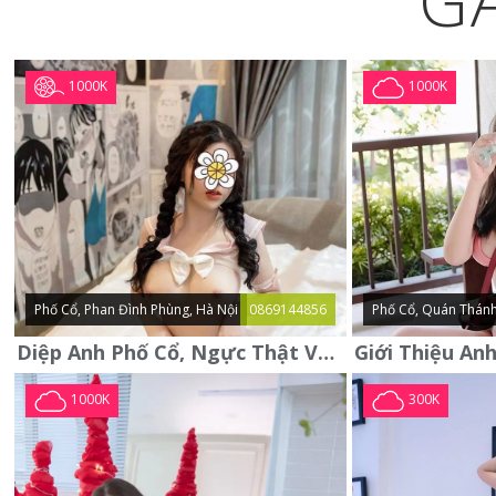
G
1000K
1000K
Phố Cổ, Phan Đình Phùng, Hà Nội
0869144856
Phố Cổ, Quán Thánh
Diệp Anh Phố Cổ, Ngực Thật Vú To Thơm Tho Quyến Rũ
1000K
300K