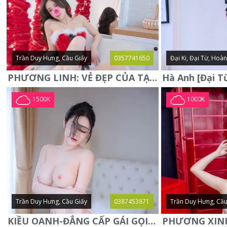
Trần Duy Hưng, Cầu Giấy
0357741650
Đại Ki, Đại Từ, Hoà
PHƯƠNG LINH: VẺ ĐẸP CỦA TẠO HÓA, XINH ĐẸP, SEXY, QUYỄN RŨ
1500K
1000K
Trần Duy Hưng, Cầu Giấy
0387453871
Trần Duy Hưng, Cầu
KIỀU OANH-ĐẲNG CẤP GÁI GỌI XINH SANG-NGOAN NGOÃN