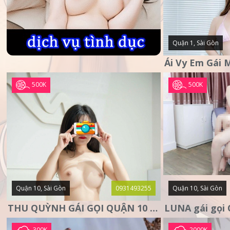
Quận 1, Sài Gòn
500K
500K
Quận 10, Sài Gòn
0931493255
Quận 10, Sài Gòn
THU QUỲNH GÁI GỌI QUẬN 10 – MẶT XINH DA TRẮNG – SANG
300K
2000K