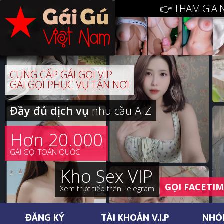
👉 THAM GIA 
CUNG CẤP GÁI GỌI VIP
GÁI GỌI PHỤC VỤ TẬN NƠI
Đầy đủ dịch vụ
nhu cầu A-Z
Hơn 20.000
GÁI GỌI TOÀN QUỐC
Kho Sex VIP
GỌI FACETI
Xem trực tiếp trên Telegram
ĐĂNG KÝ
TÀI KHOẢN V.I.P
NHÓ