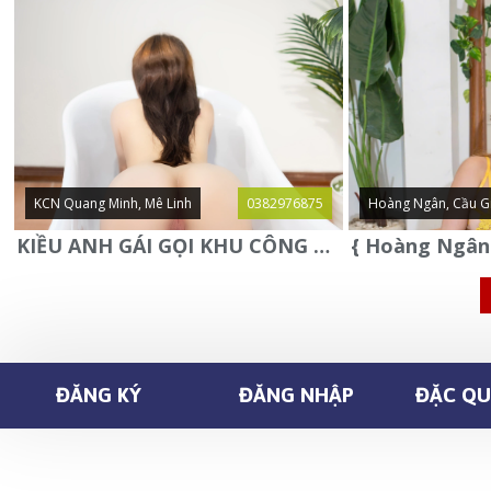
KCN Quang Minh, Mê Linh
0382976875
Hoàng Ngân, Cầu G
KIỀU ANH GÁI GỌI KHU CÔNG NGHIỆP QUANG MINH - MÊ LINH
ĐĂNG KÝ
ĐĂNG NHẬP
ĐẶC QUY