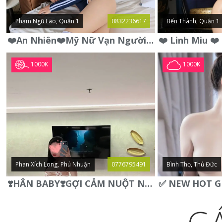
Phạm Ngũ Lão, Quận 1
0832236617
Bến Thành, Quận 1
❤️An Nhiên❤️Mỹ Nữ Vạn Người Mê,Da Trắng, Mặt Xynh, Đẹp Từng
1000K
1000K
Phan Xích Long, Phú Nhuận
0776795491
Bình Thọ, Thủ Đức
❣️HÂN BABY❣️GỢI CẢM NUỘT NÀ DÁNG SON XINH XINH QUYẾN RŨ