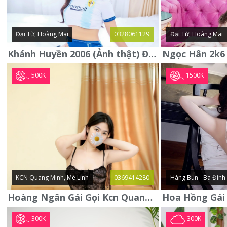
Đại Từ, Hoàng Mai
0328061129
Đại Từ, Hoàng Mai
Khánh Huyền 2006 (Ảnh thật) Đại từ - Hoàng Mai
500K
1500K
KCN Quang Minh, Mê Linh
0369414280
Hàng Bún - Ba Đình
Hoàng Ngân Gái Gọi Kcn Quang Minh - Mê Linh . Hàng Vip Lần Đầu
300K
300K