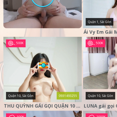
Quận 1, Sài Gòn
500K
500K
Quận 10, Sài Gòn
0931493255
Quận 10, Sài Gòn
THU QUỲNH GÁI GỌI QUẬN 10 – MẶT XINH DA TRẮNG – SANG
300K
2000K