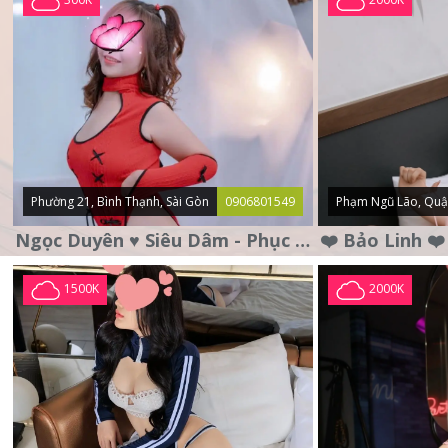
Phường 21, Bình Thạnh, Sài Gòn
0906801549
Phạm Ngũ Lão, Quậ
Ngọc Duyên ♥️ Siêu Dâm - Phục Vụ Tận Tình - Chu Đáo
1500K
2000K