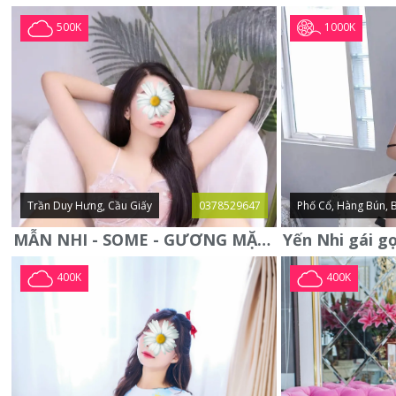
1000K
500K
Trần Duy Hưng, Cầu Giấy
0378529647
Phố Cổ, Hàng Bún, 
MẪN NHI - SOME - GƯƠNG MẶT XINH XẮN -CỰC CHIỀU KHÁCH
400K
400K