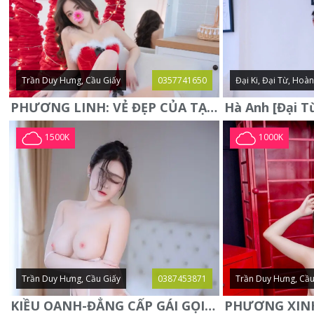
Trần Duy Hưng, Cầu Giấy
0357741650
Đại Ki, Đại Từ, Hoà
PHƯƠNG LINH: VẺ ĐẸP CỦA TẠO HÓA, XINH ĐẸP, SEXY, QUYỄN RŨ
1500K
1000K
Trần Duy Hưng, Cầu Giấy
0387453871
Trần Duy Hưng, Cầu
KIỀU OANH-ĐẲNG CẤP GÁI GỌI XINH SANG-NGOAN NGOÃN