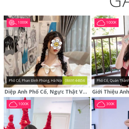
G
1000K
1000K
Phố Cổ, Phan Đình Phùng, Hà Nội
0869144856
Phố Cổ, Quán Thánh
Diệp Anh Phố Cổ, Ngực Thật Vú To Thơm Tho Quyến Rũ
1000K
300K