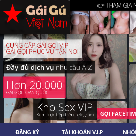
👉 THAM GIA 
CUNG CẤP GÁI GỌI VIP
GÁI GỌI PHỤC VỤ TẬN NƠI
Đầy đủ dịch vụ
nhu cầu A-Z
Hơn 20.000
GÁI GỌI TOÀN QUỐC
Kho Sex VIP
GỌI FACETI
Xem trực tiếp trên Telegram
ĐĂNG KÝ
TÀI KHOẢN V.I.P
NHÓ