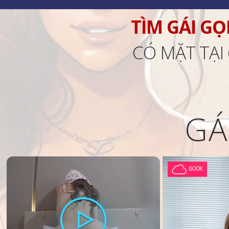
TÌM GÁI GỌ
CÓ MẶT TẠI
GÁ
600K