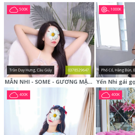
1000K
500K
Trần Duy Hưng, Cầu Giấy
0378529647
Phố Cổ, Hàng Bún, 
MẪN NHI - SOME - GƯƠNG MẶT XINH XẮN -CỰC CHIỀU KHÁCH
400K
400K