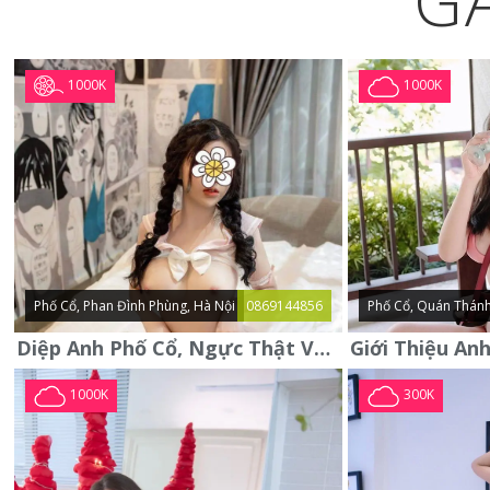
G
1000K
1000K
Phố Cổ, Phan Đình Phùng, Hà Nội
0869144856
Phố Cổ, Quán Thánh
Diệp Anh Phố Cổ, Ngực Thật Vú To Thơm Tho Quyến Rũ
1000K
300K