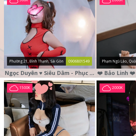
Phường 21, Bình Thạnh, Sài Gòn
0906801549
Phạm Ngũ Lão, Quậ
Ngọc Duyên ♥️ Siêu Dâm - Phục Vụ Tận Tình - Chu Đáo
1500K
2000K