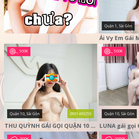
Quận 1, Sài Gòn
500K
500K
Quận 10, Sài Gòn
0931493255
Quận 10, Sài Gòn
THU QUỲNH GÁI GỌI QUẬN 10 – MẶT XINH DA TRẮNG – SANG
300K
2000K