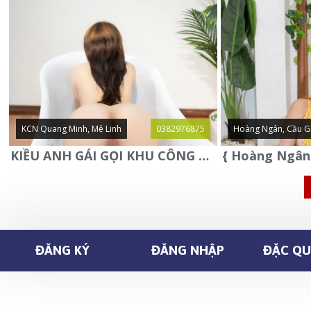
KCN Quang Minh, Mê Linh
0382976875
Hoàng Ngân, Cầu G
KIỀU ANH GÁI GỌI KHU CÔNG NGHIỆP QUANG MINH - MÊ LINH
ĐĂNG KÝ
ĐĂNG NHẬP
ĐẶC QUY