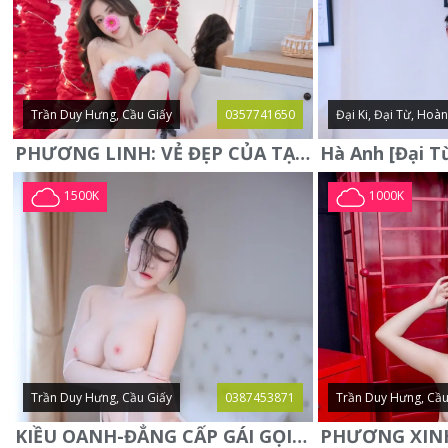
Trần Duy Hưng, Cầu Giấy
0357741650
Đại Ki, Đại Từ, Hoà
PHƯƠNG LINH: VẺ ĐẸP CỦA TẠO HÓA, XINH ĐẸP, SEXY, QUYỄN RŨ
1500K
1000K
Trần Duy Hưng, Cầu Giấy
0387453871
Trần Duy Hưng, Cầu
KIỀU OANH-ĐẲNG CẤP GÁI GỌI XINH SANG-NGOAN NGOÃN