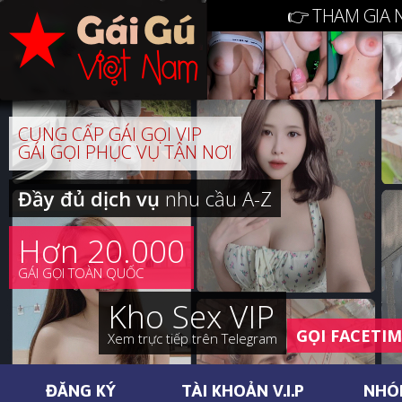
👉 THAM GIA 
CUNG CẤP GÁI GỌI VIP
GÁI GỌI PHỤC VỤ TẬN NƠI
Đầy đủ dịch vụ
nhu cầu A-Z
Hơn 20.000
GÁI GỌI TOÀN QUỐC
Kho Sex VIP
GỌI FACETI
Xem trực tiếp trên Telegram
ĐĂNG KÝ
TÀI KHOẢN V.I.P
NHÓ