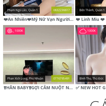
Phạm Ngũ Lão, Quận 1
0832236617
Bến Thành, Quận 1
❤️An Nhiên❤️Mỹ Nữ Vạn Người Mê,Da Trắng, Mặt Xynh, Đẹp Từng
1000K
1000K
Phan Xích Long, Phú Nhuận
0776795491
Bình Thọ, Thủ Đức
❣️HÂN BABY❣️GỢI CẢM NUỘT NÀ DÁNG SON XINH XINH QUYẾN RŨ