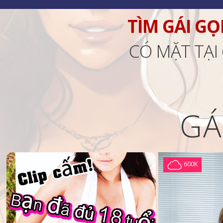
TÌM GÁI GỌ
CÓ MẶT TẠI
GÁ
600K