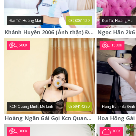
Đại Từ, Hoàng Mai
0328061129
Đại Từ, Hoàng Mai
Khánh Huyền 2006 (Ảnh thật) Đại từ - Hoàng Mai
500K
1500K
KCN Quang Minh, Mê Linh
0369414280
Hàng Bún - Ba Đình
Hoàng Ngân Gái Gọi Kcn Quang Minh - Mê Linh . Hàng Vip Lần Đầu
300K
300K