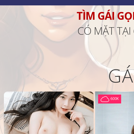
TÌM GÁI GỌ
CÓ MẶT TẠI
GÁ
600K