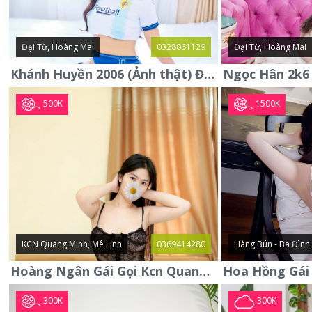
Đại Từ, Hoàng Mai
0328061129
Đại Từ, Hoàng Mai
Khánh Huyền 2006 (Ảnh thật) Đại từ - Hoàng Mai
500K
1500K
KCN Quang Minh, Mê Linh
0369414280
Hàng Bún - Ba Đình
Hoàng Ngân Gái Gọi Kcn Quang Minh - Mê Linh . Hàng Vip Lần Đầu
300K
300K