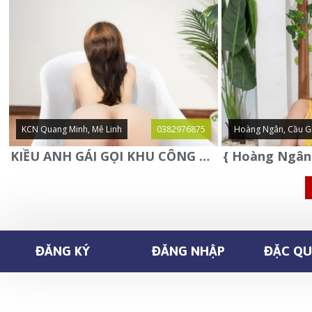
KCN Quang Minh, Mê Linh
0382976875
Hoàng Ngân, Cầu G
KIỀU ANH GÁI GỌI KHU CÔNG NGHIỆP QUANG MINH - MÊ LINH
ĐĂNG KÝ
ĐĂNG NHẬP
ĐẶC QUY