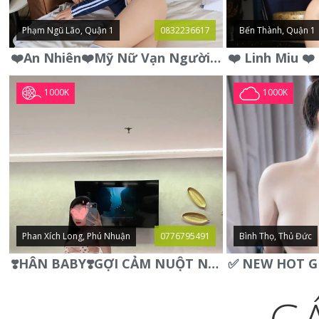
Phạm Ngũ Lão, Quận 1
0832236617
Bến Thành, Quận 1
❤️An Nhiên❤️Mỹ Nữ Vạn Người Mê,Da Trắng, Mặt Xynh, Đẹp Từng
1000K
1000K
Phan Xích Long, Phú Nhuận
0776795491
Bình Thọ, Thủ Đức
❣️HÂN BABY❣️GỢI CẢM NUỘT NÀ DÁNG SON XINH XINH QUYẾN RŨ