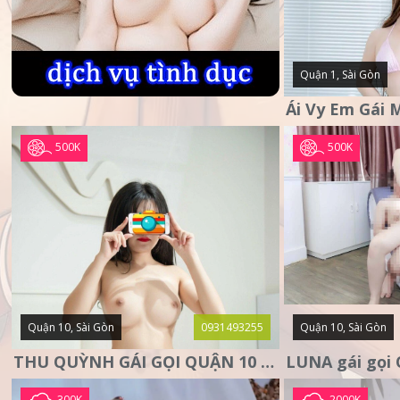
Quận 1, Sài Gòn
500K
500K
Quận 10, Sài Gòn
0931493255
Quận 10, Sài Gòn
THU QUỲNH GÁI GỌI QUẬN 10 – MẶT XINH DA TRẮNG – SANG
300K
2000K