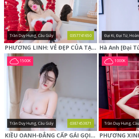
Trần Duy Hưng, Cầu Giấy
0357741650
Đại Ki, Đại Từ, Hoà
PHƯƠNG LINH: VẺ ĐẸP CỦA TẠO HÓA, XINH ĐẸP, SEXY, QUYỄN RŨ
1500K
1000K
Trần Duy Hưng, Cầu Giấy
0387453871
Trần Duy Hưng, Cầu
KIỀU OANH-ĐẲNG CẤP GÁI GỌI XINH SANG-NGOAN NGOÃN