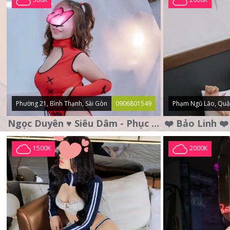
Phường 21, Bình Thạnh, Sài Gòn
0906801549
Phạm Ngũ Lão, Quậ
Ngọc Duyên ♥️ Siêu Dâm - Phục Vụ Tận Tình - Chu Đáo
1500K
2000K