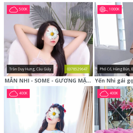
1000K
500K
Trần Duy Hưng, Cầu Giấy
0378529647
Phố Cổ, Hàng Bún, 
MẪN NHI - SOME - GƯƠNG MẶT XINH XẮN -CỰC CHIỀU KHÁCH
400K
400K