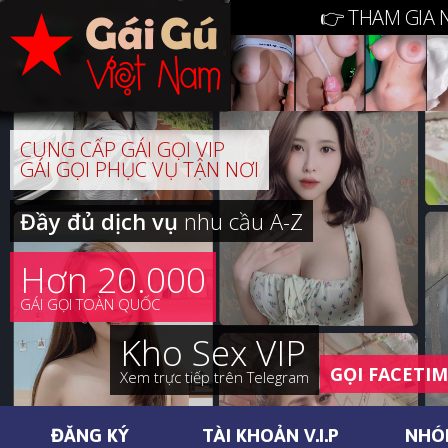
👉 THAM GIA 
CUNG CẤP GÁI GỌI VIP
GÁI GỌI PHỤC VỤ TẬN NƠI
Đầy đủ dịch vụ
nhu cầu A-Z
Hơn 20.000
GÁI GỌI TOÀN QUỐC
Kho Sex VIP
GỌI FACETI
Xem trực tiếp trên Telegram
ĐĂNG KÝ
TÀI KHOẢN V.I.P
NHÓ