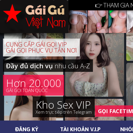
👉 THAM GIA 
CUNG CẤP GÁI GỌI VIP
GÁI GỌI PHỤC VỤ TẬN NƠI
Đầy đủ dịch vụ
nhu cầu A-Z
Hơn 20.000
GÁI GỌI TOÀN QUỐC
Kho Sex VIP
GỌI FACETI
Xem trực tiếp trên Telegram
ĐĂNG KÝ
TÀI KHOẢN V.I.P
NHÓ