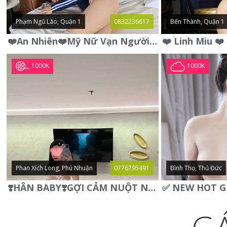
Phạm Ngũ Lão, Quận 1
0832236617
Bến Thành, Quận 1
❤️An Nhiên❤️Mỹ Nữ Vạn Người Mê,Da Trắng, Mặt Xynh, Đẹp Từng
1000K
1000K
Phan Xích Long, Phú Nhuận
0776795491
Bình Thọ, Thủ Đức
❣️HÂN BABY❣️GỢI CẢM NUỘT NÀ DÁNG SON XINH XINH QUYẾN RŨ