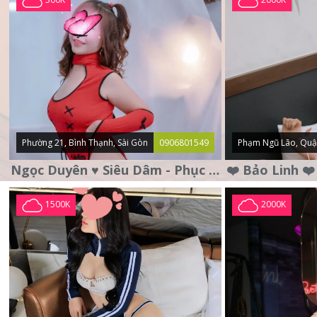
Phường 21, Bình Thạnh, Sài Gòn
0906801549
Phạm Ngũ Lão, Quậ
Ngọc Duyên ♥️ Siêu Dâm - Phục Vụ Tận Tình - Chu Đáo
1500K
2000K