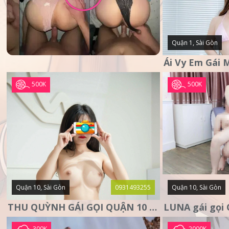
Quận 1, Sài Gòn
500K
500K
Quận 10, Sài Gòn
0931493255
Quận 10, Sài Gòn
THU QUỲNH GÁI GỌI QUẬN 10 – MẶT XINH DA TRẮNG – SANG
300K
2000K