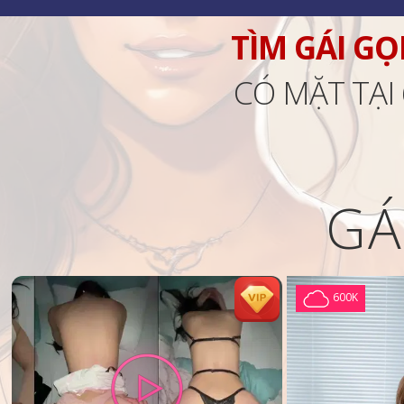
TÌM GÁI GỌ
CÓ MẶT TẠI
GÁ
600K