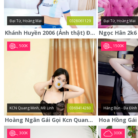
Đại Từ, Hoàng Mai
0328061129
Đại Từ, Hoàng Mai
Khánh Huyền 2006 (Ảnh thật) Đại từ - Hoàng Mai
500K
1500K
KCN Quang Minh, Mê Linh
0369414280
Hàng Bún - Ba Đình
Hoàng Ngân Gái Gọi Kcn Quang Minh - Mê Linh . Hàng Vip Lần Đầu
300K
300K