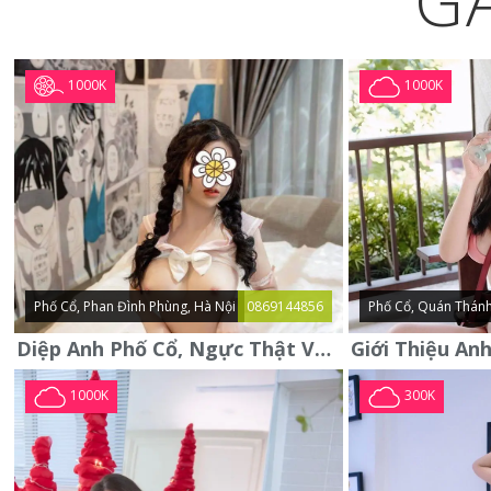
G
1000K
1000K
Phố Cổ, Phan Đình Phùng, Hà Nội
0869144856
Phố Cổ, Quán Thánh
Diệp Anh Phố Cổ, Ngực Thật Vú To Thơm Tho Quyến Rũ
1000K
300K