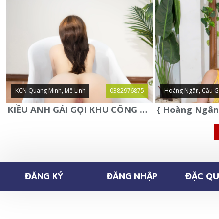
KCN Quang Minh, Mê Linh
0382976875
Hoàng Ngân, Cầu G
KIỀU ANH GÁI GỌI KHU CÔNG NGHIỆP QUANG MINH - MÊ LINH
ĐĂNG KÝ
ĐĂNG NHẬP
ĐẶC QUY