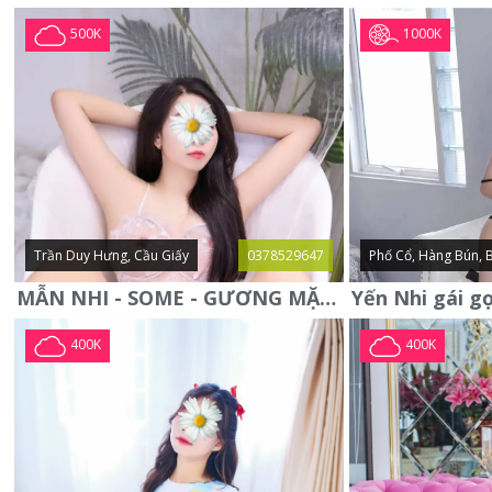
1000K
500K
Trần Duy Hưng, Cầu Giấy
0378529647
Phố Cổ, Hàng Bún, 
MẪN NHI - SOME - GƯƠNG MẶT XINH XẮN -CỰC CHIỀU KHÁCH
400K
400K