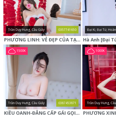
Trần Duy Hưng, Cầu Giấy
0357741650
Đại Ki, Đại Từ, Hoà
PHƯƠNG LINH: VẺ ĐẸP CỦA TẠO HÓA, XINH ĐẸP, SEXY, QUYỄN RŨ
1500K
1000K
Trần Duy Hưng, Cầu Giấy
0387453871
Trần Duy Hưng, Cầu
KIỀU OANH-ĐẲNG CẤP GÁI GỌI XINH SANG-NGOAN NGOÃN