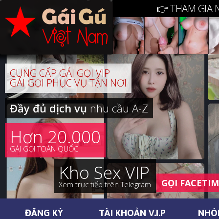
👉 THAM GIA 
CUNG CẤP GÁI GỌI VIP
GÁI GỌI PHỤC VỤ TẬN NƠI
Đầy đủ dịch vụ
nhu cầu A-Z
Hơn 20.000
GÁI GỌI TOÀN QUỐC
Kho Sex VIP
GỌI FACETI
Xem trực tiếp trên Telegram
ĐĂNG KÝ
TÀI KHOẢN V.I.P
NHÓ