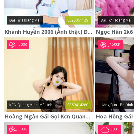
Đại Từ, Hoàng Mai
0328061129
Đại Từ, Hoàng Mai
Khánh Huyền 2006 (Ảnh thật) Đại từ - Hoàng Mai
500K
1500K
KCN Quang Minh, Mê Linh
0369414280
Hàng Bún - Ba Đình
Hoàng Ngân Gái Gọi Kcn Quang Minh - Mê Linh . Hàng Vip Lần Đầu
300K
300K