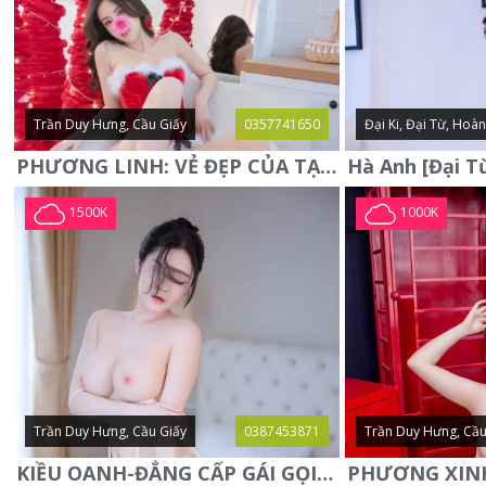
Trần Duy Hưng, Cầu Giấy
0357741650
Đại Ki, Đại Từ, Hoà
PHƯƠNG LINH: VẺ ĐẸP CỦA TẠO HÓA, XINH ĐẸP, SEXY, QUYỄN RŨ
1500K
1000K
Trần Duy Hưng, Cầu Giấy
0387453871
Trần Duy Hưng, Cầu
KIỀU OANH-ĐẲNG CẤP GÁI GỌI XINH SANG-NGOAN NGOÃN