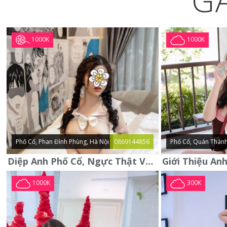
G
1000K
1000K
Phố Cổ, Phan Đình Phùng, Hà Nội
0869144856
Phố Cổ, Quán Thánh
Diệp Anh Phố Cổ, Ngực Thật Vú To Thơm Tho Quyến Rũ
1000K
300K