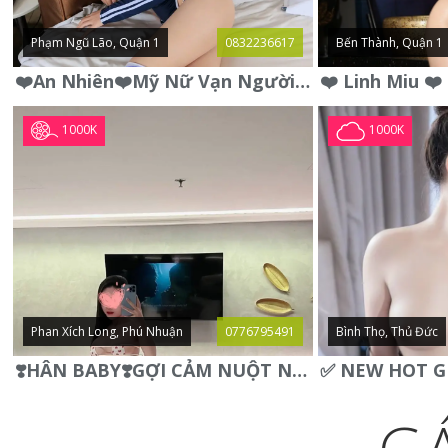
Phạm Ngũ Lão, Quận 1
0832236617
Bến Thành, Quận 1
❤️An Nhiên❤️Mỹ Nữ Vạn Người Mê,Da Trắng, Mặt Xynh, Đẹp Từng
1000K
1000K
Phan Xích Long, Phú Nhuận
0776795491
Bình Thọ, Thủ Đức
❣️HÂN BABY❣️GỢI CẢM NUỘT NÀ DÁNG SON XINH XINH QUYẾN RŨ