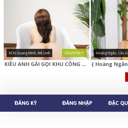
KCN Quang Minh, Mê Linh
0382976875
Hoàng Ngân, Cầu G
KIỀU ANH GÁI GỌI KHU CÔNG NGHIỆP QUANG MINH - MÊ LINH
ĐĂNG KÝ
ĐĂNG NHẬP
ĐẶC QUY