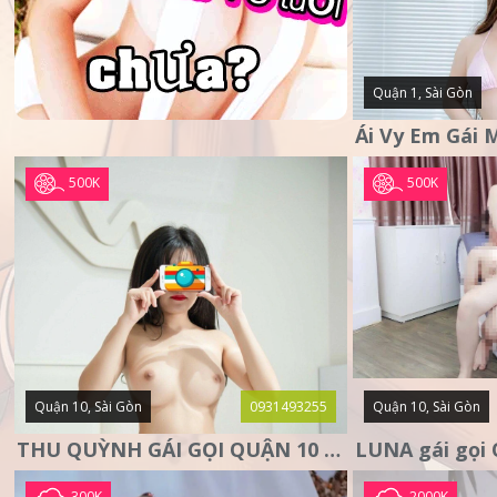
Quận 1, Sài Gòn
500K
500K
Quận 10, Sài Gòn
0931493255
Quận 10, Sài Gòn
THU QUỲNH GÁI GỌI QUẬN 10 – MẶT XINH DA TRẮNG – SANG
300K
2000K