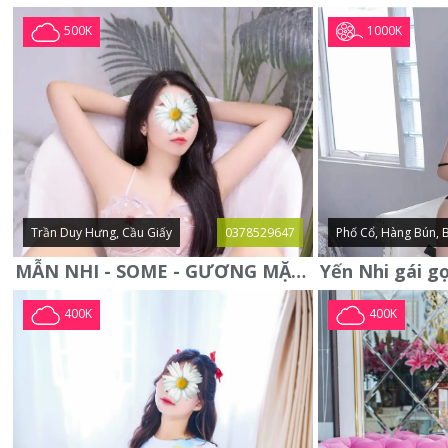
1000K
500K
Trần Duy Hưng, Cầu Giấy
0378529647
Phố Cổ, Hàng Bún, 
MẪN NHI - SOME - GƯƠNG MẶT XINH XẮN -CỰC CHIỀU KHÁCH
400K
400K