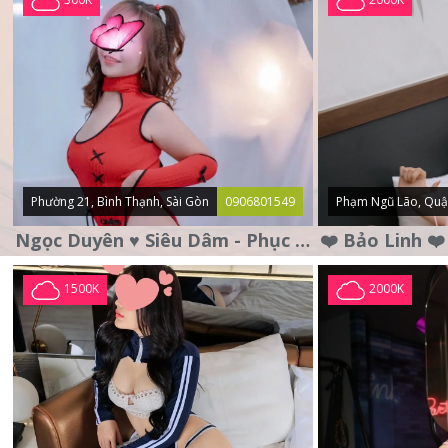
Phường 21, Bình Thạnh, Sài Gòn
0906801549
Phạm Ngũ Lão, Quậ
Ngọc Duyên ♥️ Siêu Dâm - Phục Vụ Tận Tình - Chu Đáo
1500K
2000K