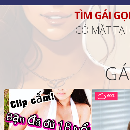
TÌM GÁI GỌ
CÓ MẶT TẠI
GÁ
600K