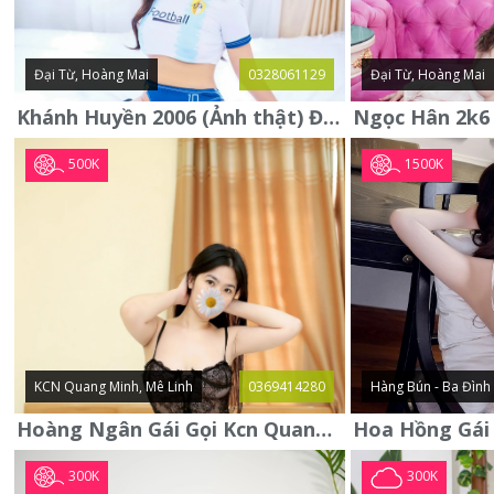
Đại Từ, Hoàng Mai
0328061129
Đại Từ, Hoàng Mai
Khánh Huyền 2006 (Ảnh thật) Đại từ - Hoàng Mai
500K
1500K
KCN Quang Minh, Mê Linh
0369414280
Hàng Bún - Ba Đình
Hoàng Ngân Gái Gọi Kcn Quang Minh - Mê Linh . Hàng Vip Lần Đầu
300K
300K