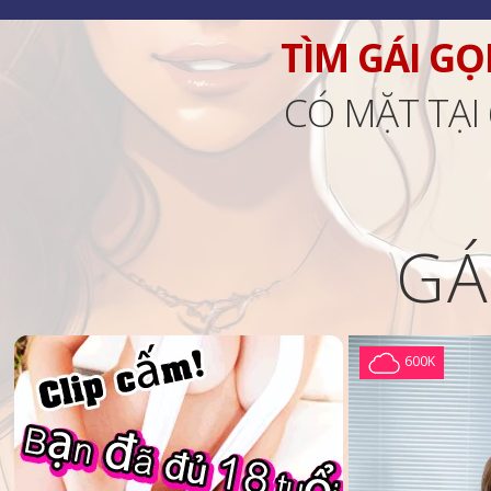
TÌM GÁI GỌ
CÓ MẶT TẠI
GÁ
600K