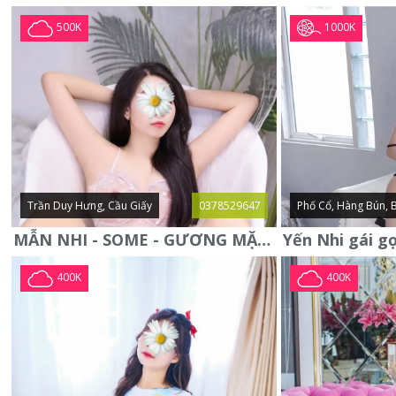
1000K
500K
Trần Duy Hưng, Cầu Giấy
0378529647
Phố Cổ, Hàng Bún, 
MẪN NHI - SOME - GƯƠNG MẶT XINH XẮN -CỰC CHIỀU KHÁCH
400K
400K