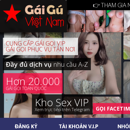
👉 THAM GIA 
CUNG CẤP GÁI GỌI VIP
GÁI GỌI PHỤC VỤ TẬN NƠI
Đầy đủ dịch vụ
nhu cầu A-Z
Hơn 20.000
GÁI GỌI TOÀN QUỐC
Kho Sex VIP
GỌI FACETI
Xem trực tiếp trên Telegram
ĐĂNG KÝ
TÀI KHOẢN V.I.P
NHÓ