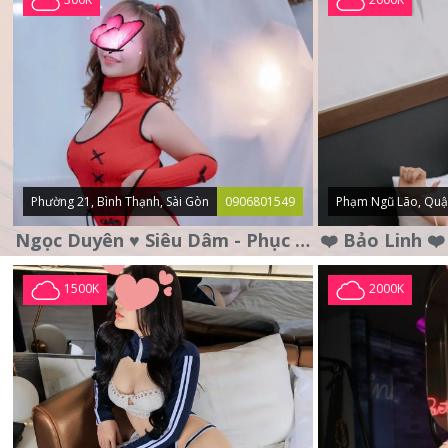
Phường 21, Bình Thạnh, Sài Gòn
0906801549
Phạm Ngũ Lão, Quậ
Ngọc Duyên ♥️ Siêu Dâm - Phục Vụ Tận Tình - Chu Đáo
1500K
2000K