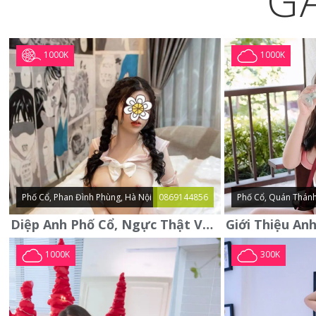
G
1000K
1000K
Phố Cổ, Phan Đình Phùng, Hà Nội
0869144856
Phố Cổ, Quán Thánh
Diệp Anh Phố Cổ, Ngực Thật Vú To Thơm Tho Quyến Rũ
1000K
300K