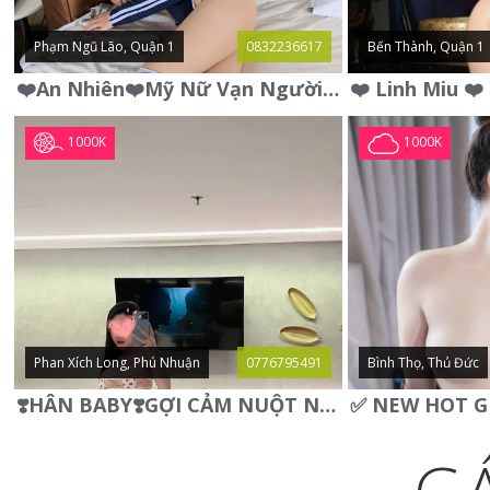
Phạm Ngũ Lão, Quận 1
0832236617
Bến Thành, Quận 1
❤️An Nhiên❤️Mỹ Nữ Vạn Người Mê,Da Trắng, Mặt Xynh, Đẹp Từng
1000K
1000K
Phan Xích Long, Phú Nhuận
0776795491
Bình Thọ, Thủ Đức
❣️HÂN BABY❣️GỢI CẢM NUỘT NÀ DÁNG SON XINH XINH QUYẾN RŨ