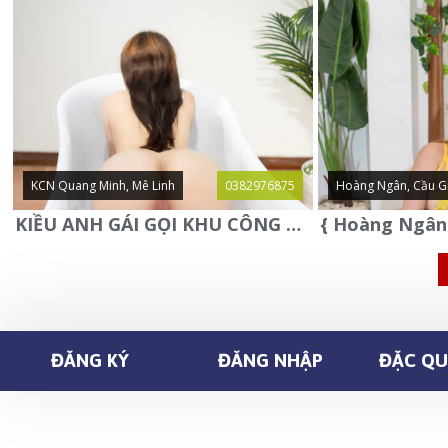
KCN Quang Minh, Mê Linh
0382976875
Hoàng Ngân, Cầu G
KIỀU ANH GÁI GỌI KHU CÔNG NGHIỆP QUANG MINH - MÊ LINH
ĐĂNG KÝ
ĐĂNG NHẬP
ĐẶC QUY