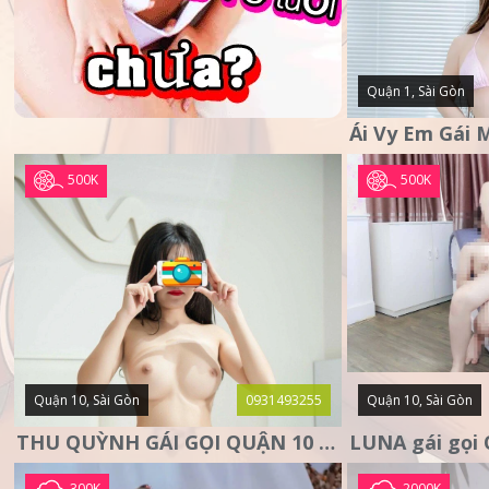
Quận 1, Sài Gòn
500K
500K
Quận 10, Sài Gòn
0931493255
Quận 10, Sài Gòn
THU QUỲNH GÁI GỌI QUẬN 10 – MẶT XINH DA TRẮNG – SANG
300K
2000K