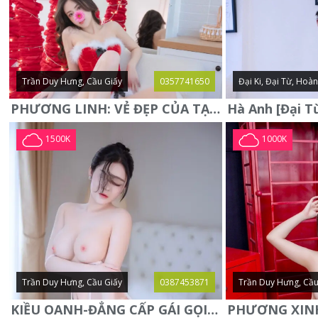
Trần Duy Hưng, Cầu Giấy
0357741650
Đại Ki, Đại Từ, Hoà
PHƯƠNG LINH: VẺ ĐẸP CỦA TẠO HÓA, XINH ĐẸP, SEXY, QUYỄN RŨ
1500K
1000K
Trần Duy Hưng, Cầu Giấy
0387453871
Trần Duy Hưng, Cầu
KIỀU OANH-ĐẲNG CẤP GÁI GỌI XINH SANG-NGOAN NGOÃN