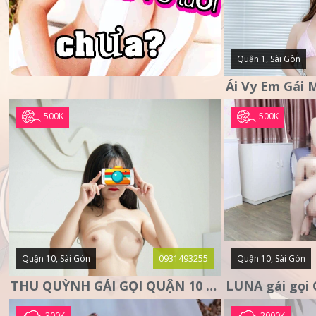
Quận 1, Sài Gòn
500K
500K
Quận 10, Sài Gòn
0931493255
Quận 10, Sài Gòn
THU QUỲNH GÁI GỌI QUẬN 10 – MẶT XINH DA TRẮNG – SANG
300K
2000K