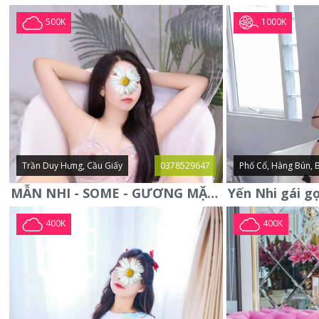
1000K
500K
Trần Duy Hưng, Cầu Giấy
0378529647
Phố Cổ, Hàng Bún, 
MẪN NHI - SOME - GƯƠNG MẶT XINH XẮN -CỰC CHIỀU KHÁCH
400K
400K