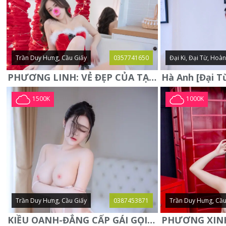
Trần Duy Hưng, Cầu Giấy
0357741650
Đại Ki, Đại Từ, Hoà
PHƯƠNG LINH: VẺ ĐẸP CỦA TẠO HÓA, XINH ĐẸP, SEXY, QUYỄN RŨ
1500K
1000K
Trần Duy Hưng, Cầu Giấy
0387453871
Trần Duy Hưng, Cầu
KIỀU OANH-ĐẲNG CẤP GÁI GỌI XINH SANG-NGOAN NGOÃN