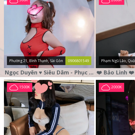
Phường 21, Bình Thạnh, Sài Gòn
0906801549
Phạm Ngũ Lão, Quậ
Ngọc Duyên ♥️ Siêu Dâm - Phục Vụ Tận Tình - Chu Đáo
1500K
2000K