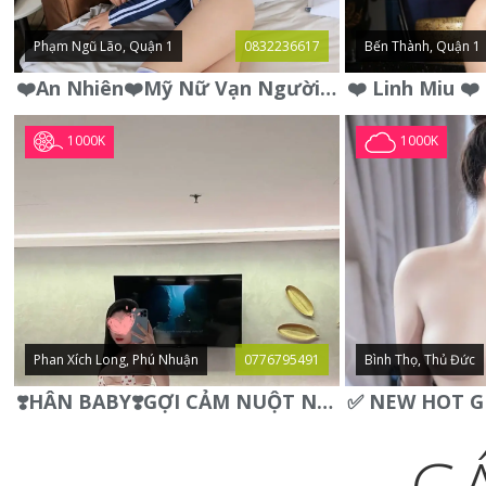
Phạm Ngũ Lão, Quận 1
0832236617
Bến Thành, Quận 1
❤️An Nhiên❤️Mỹ Nữ Vạn Người Mê,Da Trắng, Mặt Xynh, Đẹp Từng
1000K
1000K
Phan Xích Long, Phú Nhuận
0776795491
Bình Thọ, Thủ Đức
❣️HÂN BABY❣️GỢI CẢM NUỘT NÀ DÁNG SON XINH XINH QUYẾN RŨ