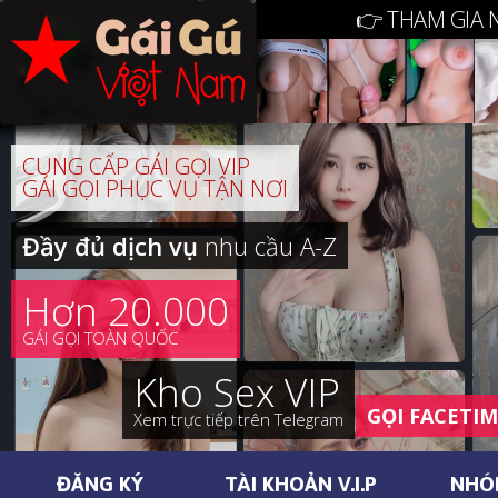
👉 THAM GIA 
CUNG CẤP GÁI GỌI VIP
GÁI GỌI PHỤC VỤ TẬN NƠI
Đầy đủ dịch vụ
nhu cầu A-Z
Hơn 20.000
GÁI GỌI TOÀN QUỐC
Kho Sex VIP
GỌI FACETI
Xem trực tiếp trên Telegram
ĐĂNG KÝ
TÀI KHOẢN V.I.P
NHÓ