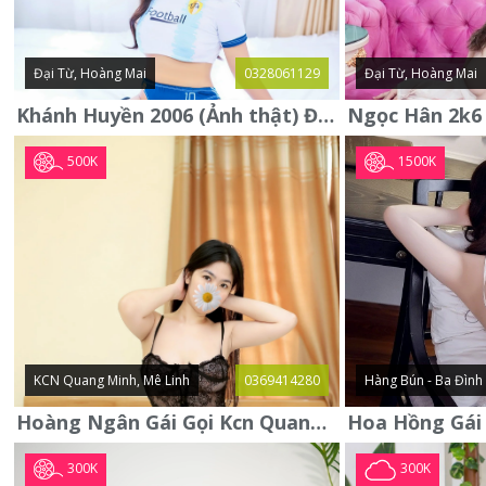
Đại Từ, Hoàng Mai
0328061129
Đại Từ, Hoàng Mai
Khánh Huyền 2006 (Ảnh thật) Đại từ - Hoàng Mai
500K
1500K
KCN Quang Minh, Mê Linh
0369414280
Hàng Bún - Ba Đình
Hoàng Ngân Gái Gọi Kcn Quang Minh - Mê Linh . Hàng Vip Lần Đầu
300K
300K