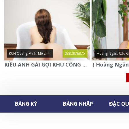
KCN Quang Minh, Mê Linh
0382976875
Hoàng Ngân, Cầu G
KIỀU ANH GÁI GỌI KHU CÔNG NGHIỆP QUANG MINH - MÊ LINH
ĐĂNG KÝ
ĐĂNG NHẬP
ĐẶC QUY