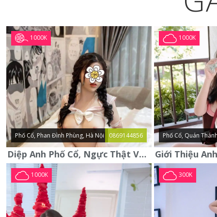
G
1000K
1000K
Phố Cổ, Phan Đình Phùng, Hà Nội
0869144856
Phố Cổ, Quán Thánh
Diệp Anh Phố Cổ, Ngực Thật Vú To Thơm Tho Quyến Rũ
1000K
300K