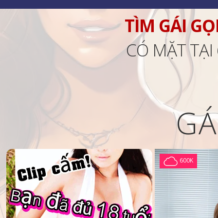
TÌM GÁI GỌ
CÓ MẶT TẠI
GÁ
600K