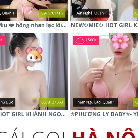
, Quận 1
0976701416
Bến Nghé, Quận 1
0
❤️ Linh Miu ❤️ hồng nhan lạc lối , vẻ đẹp không thể chối từ .
0K
1500K
Thủ Đức
0838127068
Phạm Ngũ Lão, Quận 1
0
✅ NEW HOT GIRL KHÁNH NGỌC ✅ BODY CỰC NGON NÓNG