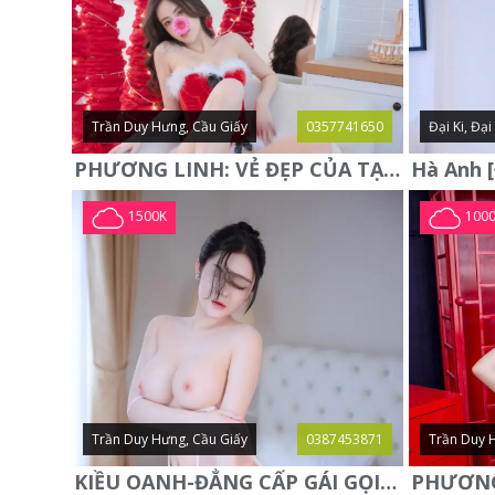
Trần Duy Hưng, Cầu Giấy
0357741650
Đại Ki, Đạ
PHƯƠNG LINH: VẺ ĐẸP CỦA TẠO HÓA, XINH ĐẸP, SEXY, QUYỄN RŨ
1500K
100
Trần Duy Hưng, Cầu Giấy
0387453871
Trần Duy 
KIỀU OANH-ĐẲNG CẤP GÁI GỌI XINH SANG-NGOAN NGOÃN