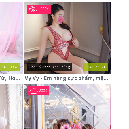
1000K
964330967
Phố Cổ, Phan Đình Phùng
0342678971
Thanh Thủy gái gọi Đại Từ, Hoàng Mai mới xác thực, xinh xuất sắc
Vy Vy - Em hàng cực phẩm, mặt đẹp, vú to, bím khít rịt
300K