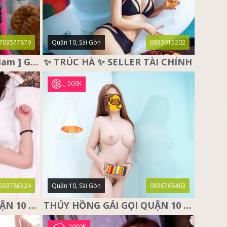
703577879
Quận 10, Sài Gòn
0933915202
♥️ THỎ TRẮNG ♥️ [ Miền Nam ] Gái Gọi Quận 10, Sài Gòn
✨ TRÚC HÀ ✨ SELLER TÀI CHÍNH
500K
933786324
Quận 10, Sài Gòn
0936768463
NGỌC THẢO GÁI GỌI QUẬN 10 SÀI GÒN, DÂM XINH CÁ TÍNH
THÚY HỒNG GÁI GỌI QUẬN 10 – SIÊU PHẨM MÔNG THẦN THÁNH
2000K