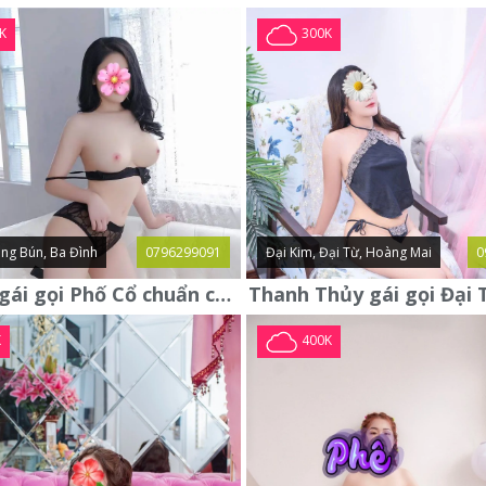
K
300K
ng Bún, Ba Đình
0796299091
Đại Kim, Đại Từ, Hoàng Mai
0
Yến Nhi gái gọi Phố Cổ chuẩn chất ngon ngoan xinh yêu lần đầu lên
K
400K