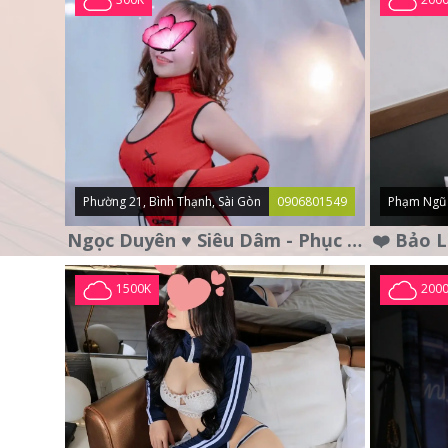
Phường 21, Bình Thạnh, Sài Gòn
0906801549
Phạm Ngũ 
Ngọc Duyên ♥️ Siêu Dâm - Phục Vụ Tận Tình - Chu Đáo
1500K
200