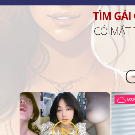
TÌM GÁI
CÓ MẶT 
600