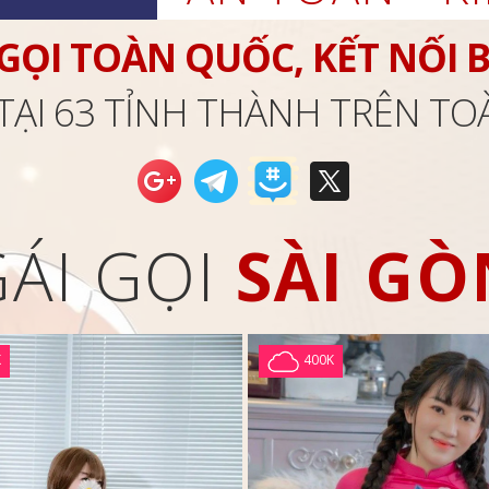
 GỌI TOÀN QUỐC, KẾT NỐI 
TẠI 63 TỈNH THÀNH TRÊN T
GÁI GỌI
SÀI GÒ
K
400K