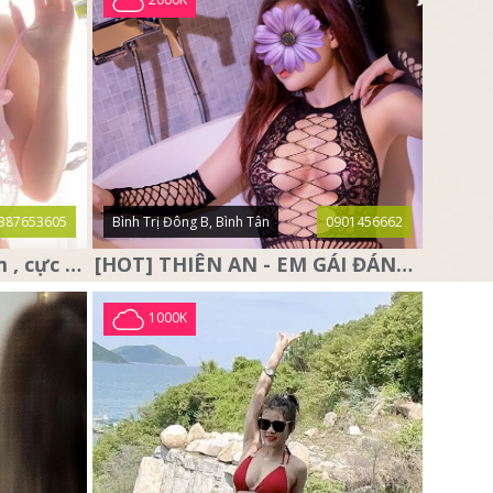
387653605
Bình Trị Đông B, Bình Tân
0901456662
❤️ Anna Baby ❤️ siêu dâm , cực dâm và sở hữu cặp vú đẹp nhức
[HOT] THIÊN AN - EM GÁI ĐÁNG YÊU, DỄ THƯƠNG,RẤT DÂM
1000K