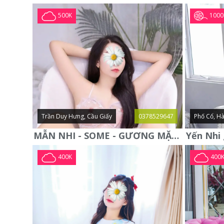
1000
500K
Trần Duy Hưng, Cầu Giấy
0378529647
Phố Cổ, Hà
MẪN NHI - SOME - GƯƠNG MẶT XINH XẮN -CỰC CHIỀU KHÁCH
400K
400