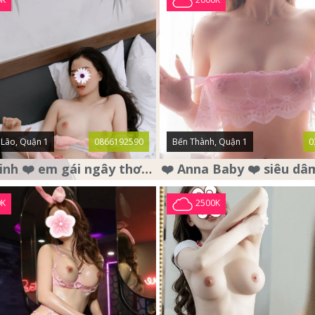
Lão, Quận 1
0866192590
Bến Thành, Quận 1
0
❤️ Bảo Linh ❤️ em gái ngây thơ , mặt nai tơ , chân dài dáng đẹp .
0K
2500K