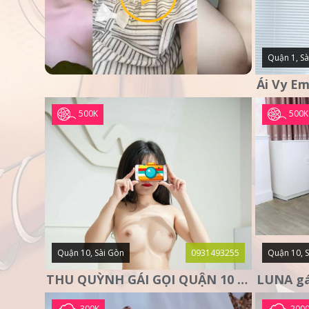
Quận 1, Sà
500K
500K
Quận 10, Sài Gòn
0931493255
Quận 10, 
THU QUỲNH GÁI GỌI QUẬN 10 – MẶT XINH DA TRẮNG – SANG
300K
200