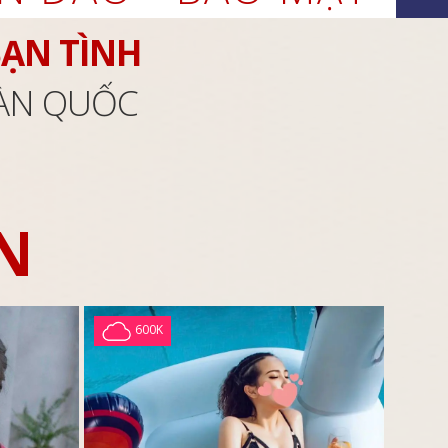
BẠN TÌNH
OÀN QUỐC
N
600K