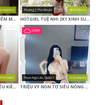
334843823
Phường 2, Phú Nhuận
0878785510
NEW✨MIE✨ HOT GIRL KIÊM MẪU ẢNH HÀNG CỰC NGON LẦN ĐẦU
HOTGIRL TUỆ NHI 2K1 XINH SUGGAR BABY TUYỆT HÀNG MỚI
2000K
378104837
Phạm Ngũ Lão, Quận 1
0792386093
⭐️PHƯƠNG LY BABY⭐️- YÊU KIỀU QUYẾN RŨ - SAY ĐẮM SI MÊ
TRIỆU VY NON TƠ SIÊU NÓNG BỎNG GỢI TÌNH NGỌT NGÀO