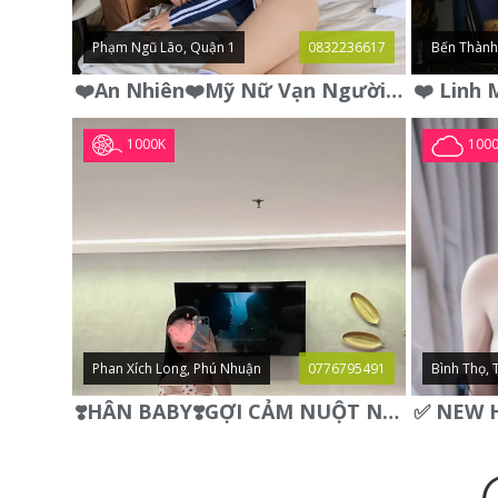
Phạm Ngũ Lão, Quận 1
0832236617
Bến Thành
❤️An Nhiên❤️Mỹ Nữ Vạn Người Mê,Da Trắng, Mặt Xynh, Đẹp Từng
1000K
100
Phan Xích Long, Phú Nhuận
0776795491
Bình Thọ, 
❣️HÂN BABY❣️GỢI CẢM NUỘT NÀ DÁNG SON XINH XINH QUYẾN RŨ