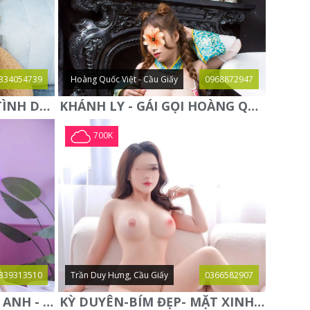
334054739
Hoàng Quốc Việt - Cầu Giấy
0968872947
QUỲNH NGA - ĐAM MÊ TÌNH DỤC - CHUYÊN KHOA KÈN SÁO - ĐIỆN
KHÁNH LY - GÁI GỌI HOÀNG QUỐC VIỆT - DÂM ĐÃNG CHIỀU
700K
339313510
Trần Duy Hưng, Cầu Giấy
0366582907
NGỰC THẬT VÚ TO-LAN ANH - BƯỚM ĐẸP TUYỆT SẮC GIAI
KỲ DUYÊN-BÍM ĐẸP- MẶT XINH- CHIỀU KHÁCH HẾT CỠ