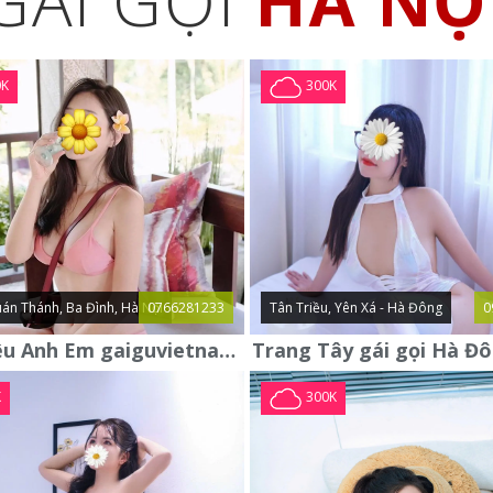
GÁI GỌI
HÀ NỘ
0K
300K
án Thánh, Ba Đình, Hà Nội
0766281233
Tân Triều, Yên Xá - Hà Đông
0
Giới Thiệu Anh Em gaiguvietnam.com Em Gái Gọi Cao Cấp Mới
K
300K