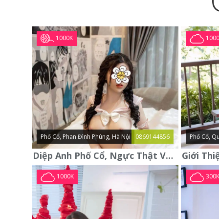
1000K
100
Phố Cổ, Phan Đình Phùng, Hà Nội
0869144856
Phố Cổ, Qu
Diệp Anh Phố Cổ, Ngực Thật Vú To Thơm Tho Quyến Rũ
1000K
300