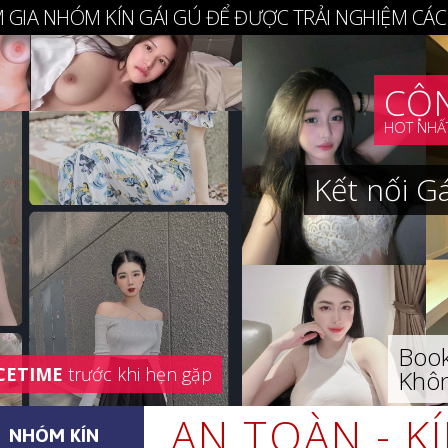
 GIA NHÓM KÍN GÁI GÚ ĐỂ ĐƯỢC TRẢI NGHIỆM CÁC
CỘN
HOT NHẤT
Kết nối G
Book
CETIME
trước khi hẹn gặp
Khôn
AN TOÀN - K
NHÓM KÍN