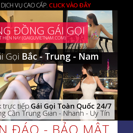
 DỊCH VỤ CAO CẤP.
CLICK VÀO ĐÂY
G ĐỒNG GÁI GỌI
 HIỆN NAY (GAIGUVIETNAM.COM)
ái Gọi
Bắc - Trung - Nam
 trực tiếp
Gái Gọi Toàn Quốc 24/7
g Cần Trung Gian - Nhanh - Uy Tín
ÍN ĐÁO - BẢO MẬT