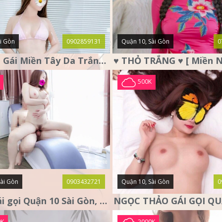
i Gòn
0902859131
Quận 10, Sài Gòn
0
Ái Vy Em Gái Miền Tây Da Trắng, Ngực To Chiều Như Người Yêu
500K
Sài Gòn
0903432721
Quận 10, Sài Gòn
0
LUNA gái gọi Quận 10 Sài Gòn, nàng thơ tình cảm
0K
2000K