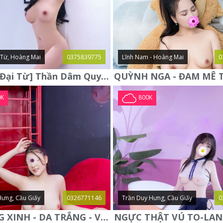
i Từ, Hoàng Mai
0375839775
Lĩnh Nam - Hoàng Mai
0
Hà Anh [Đại Từ] Thần Dâm Quyến Rũ Gợi Cảm - Ngực To Body Mượt
0K
800K
Hưng, Cầu Giấy
0326771146
Trần Duy Hưng, Cầu Giấy
0
PHƯƠNG XINH - DA TRẮNG - VÚ TO - DÁNG ĐẸP - NGON