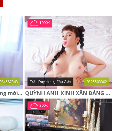
I
1000K
984587343
Trần Duy Hưng, Cầu Giấy
0325503302
Trang Tây gái gọi Hà Đông mới xác thực
QUỲNH ANH_XINH XẮN ĐÁNG YÊU, HÀNG ĐẸP TUYỂN CHỌN
300K