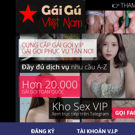
👉 THAM
CUNG CẤP GÁI GỌI VIP
GÁI GỌI PHỤC VỤ TẬN NƠI
Đầy đủ dịch vụ
nhu cầu A-Z
Hơn 20.000
GÁI GỌI TOÀN QUỐC
Kho Sex VIP
GỌI FA
Xem trực tiếp trên Telegram
ĐĂNG KÝ
TÀI KHOẢN V.I.P