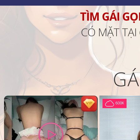
TÌM GÁI GỌ
CÓ MẶT TẠI
GÁ
600K