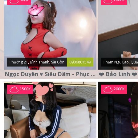
Phường 21, Bình Thạnh, Sài Gòn
0906801549
Phạm Ngũ Lão, Quậ
Ngọc Duyên ♥️ Siêu Dâm - Phục Vụ Tận Tình - Chu Đáo
1500K
2000K