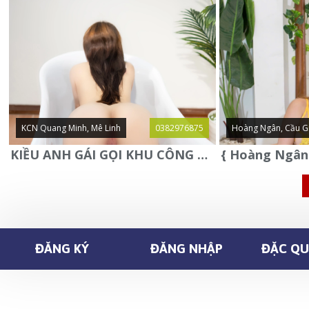
KCN Quang Minh, Mê Linh
0382976875
Hoàng Ngân, Cầu G
KIỀU ANH GÁI GỌI KHU CÔNG NGHIỆP QUANG MINH - MÊ LINH
ĐĂNG KÝ
ĐĂNG NHẬP
ĐẶC QUY