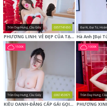
Trần Duy Hưng, Cầu Giấy
0357741650
Đại Ki, Đại Từ, Hoà
PHƯƠNG LINH: VẺ ĐẸP CỦA TẠO HÓA, XINH ĐẸP, SEXY, QUYỄN RŨ
1500K
1000K
Trần Duy Hưng, Cầu Giấy
0387453871
Trần Duy Hưng, Cầu
KIỀU OANH-ĐẲNG CẤP GÁI GỌI XINH SANG-NGOAN NGOÃN