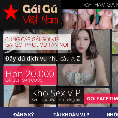
👉 THAM GIA 
CUNG CẤP GÁI GỌI VIP
GÁI GỌI PHỤC VỤ TẬN NƠI
Đầy đủ dịch vụ
nhu cầu A-Z
Hơn 20.000
GÁI GỌI TOÀN QUỐC
Kho Sex VIP
GỌI FACETI
Xem trực tiếp trên Telegram
ĐĂNG KÝ
TÀI KHOẢN V.I.P
NHÓ