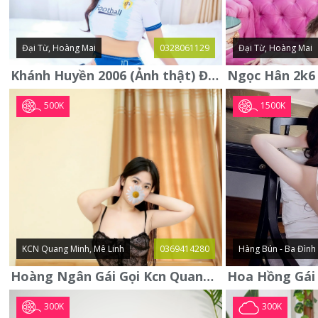
Đại Từ, Hoàng Mai
0328061129
Đại Từ, Hoàng Mai
Khánh Huyền 2006 (Ảnh thật) Đại từ - Hoàng Mai
500K
1500K
KCN Quang Minh, Mê Linh
0369414280
Hàng Bún - Ba Đình
Hoàng Ngân Gái Gọi Kcn Quang Minh - Mê Linh . Hàng Vip Lần Đầu
300K
300K