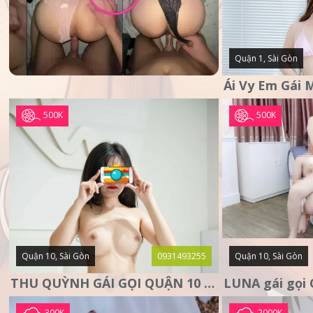
Quận 1, Sài Gòn
500K
500K
Quận 10, Sài Gòn
0931493255
Quận 10, Sài Gòn
THU QUỲNH GÁI GỌI QUẬN 10 – MẶT XINH DA TRẮNG – SANG
300K
2000K