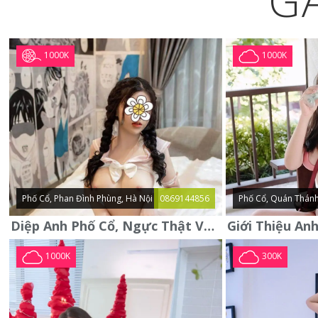
G
1000K
1000K
Phố Cổ, Phan Đình Phùng, Hà Nội
0869144856
Phố Cổ, Quán Thánh
Diệp Anh Phố Cổ, Ngực Thật Vú To Thơm Tho Quyến Rũ
1000K
300K