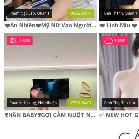
Phạm Ngũ Lão, Quận 1
0832236617
Bến Thành, Quận 1
❤️An Nhiên❤️Mỹ Nữ Vạn Người Mê,Da Trắng, Mặt Xynh, Đẹp Từng
1000K
1000K
Phan Xích Long, Phú Nhuận
0776795491
Bình Thọ, Thủ Đức
❣️HÂN BABY❣️GỢI CẢM NUỘT NÀ DÁNG SON XINH XINH QUYẾN RŨ