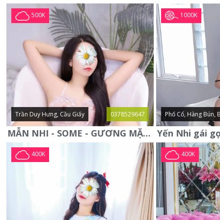
1000K
500K
Trần Duy Hưng, Cầu Giấy
0378529647
Phố Cổ, Hàng Bún, 
MẪN NHI - SOME - GƯƠNG MẶT XINH XẮN -CỰC CHIỀU KHÁCH
400K
400K