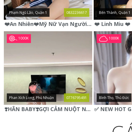
Phạm Ngũ Lão, Quận 1
0832236617
Bến Thành, Quận 1
❤️An Nhiên❤️Mỹ Nữ Vạn Người Mê,Da Trắng, Mặt Xynh, Đẹp Từng
1000K
1000K
Phan Xích Long, Phú Nhuận
0776795491
Bình Thọ, Thủ Đức
❣️HÂN BABY❣️GỢI CẢM NUỘT NÀ DÁNG SON XINH XINH QUYẾN RŨ