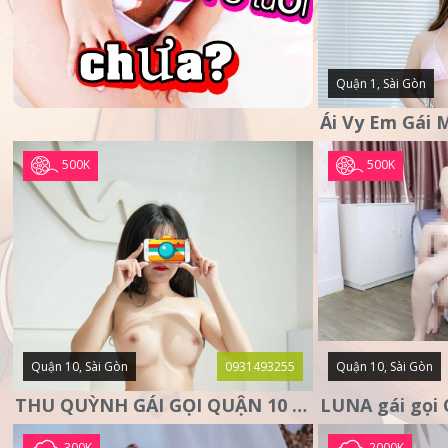
Quận 1, Sài Gòn
500K
500K
Quận 10, Sài Gòn
0931493255
Quận 10, Sài Gòn
THU QUỲNH GÁI GỌI QUẬN 10 – MẶT XINH DA TRẮNG – SANG
300K
2000K