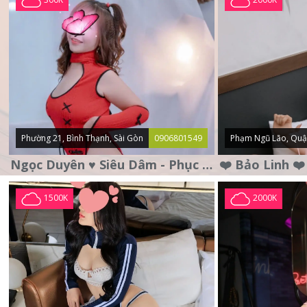
Phường 21, Bình Thạnh, Sài Gòn
0906801549
Phạm Ngũ Lão, Quậ
Ngọc Duyên ♥️ Siêu Dâm - Phục Vụ Tận Tình - Chu Đáo
1500K
2000K