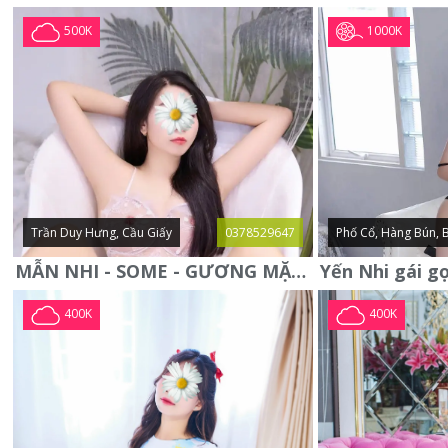
1000K
500K
Trần Duy Hưng, Cầu Giấy
0378529647
Phố Cổ, Hàng Bún, 
MẪN NHI - SOME - GƯƠNG MẶT XINH XẮN -CỰC CHIỀU KHÁCH
400K
400K