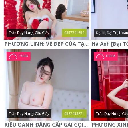
Trần Duy Hưng, Cầu Giấy
0357741650
Đại Ki, Đại Từ, Hoà
PHƯƠNG LINH: VẺ ĐẸP CỦA TẠO HÓA, XINH ĐẸP, SEXY, QUYỄN RŨ
1500K
1000K
Trần Duy Hưng, Cầu Giấy
0387453871
Trần Duy Hưng, Cầu
KIỀU OANH-ĐẲNG CẤP GÁI GỌI XINH SANG-NGOAN NGOÃN