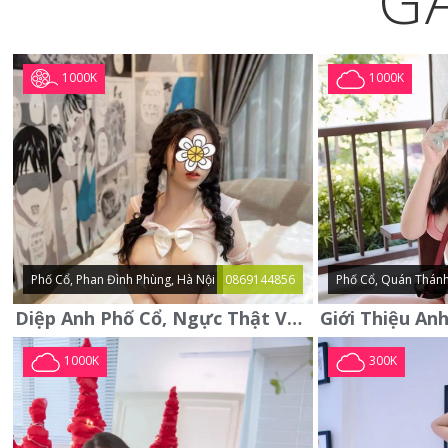
G
1000K
1000K
Phố Cổ, Phan Đình Phùng, Hà Nội
0869144856
Phố Cổ, Quán Thánh
Diệp Anh Phố Cổ, Ngực Thật Vú To Thơm Tho Quyến Rũ
1000K
300K