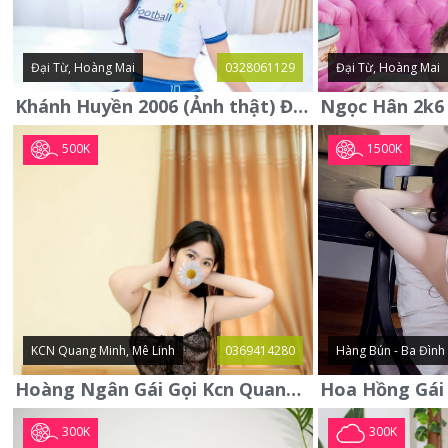
Đại Từ, Hoàng Mai
0328061129
Đại Từ, Hoàng Mai
Khánh Huyền 2006 (Ảnh thật) Đại từ - Hoàng Mai
500K
1500K
KCN Quang Minh, Mê Linh
0369414280
Hàng Bún - Ba Đình
Hoàng Ngân Gái Gọi Kcn Quang Minh - Mê Linh . Hàng Vip Lần Đầu
300K
300K