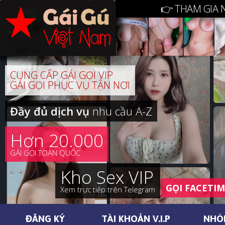
👉 THAM GIA 
CUNG CẤP GÁI GỌI VIP
GÁI GỌI PHỤC VỤ TẬN NƠI
Đầy đủ dịch vụ
nhu cầu A-Z
Hơn 20.000
GÁI GỌI TOÀN QUỐC
Kho Sex VIP
GỌI FACETI
Xem trực tiếp trên Telegram
ĐĂNG KÝ
TÀI KHOẢN V.I.P
NHÓ