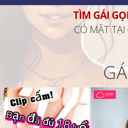
TÌM GÁI GỌ
CÓ MẶT TẠI
GÁ
600K