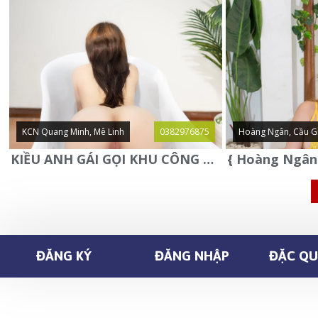
KCN Quang Minh, Mê Linh
0382976875
Hoàng Ngân, Cầu G
KIỀU ANH GÁI GỌI KHU CÔNG NGHIỆP QUANG MINH - MÊ LINH
ĐĂNG KÝ
ĐĂNG NHẬP
ĐẶC QUY